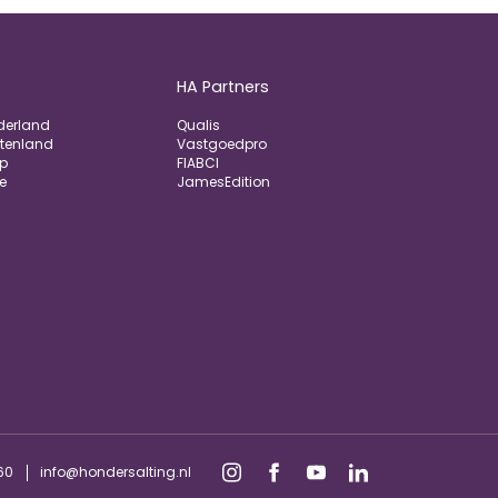
HA Partners
derland
Qualis
tenland
Vastgoedpro
op
FIABCI
e
JamesEdition
60
info@hondersalting.nl