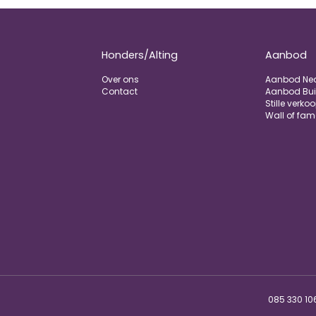
Honders/Alting
Aanbod
Over ons
Aanbod Ne
Contact
Aanbod Bui
Stille verko
Wall of fam
085 330 10