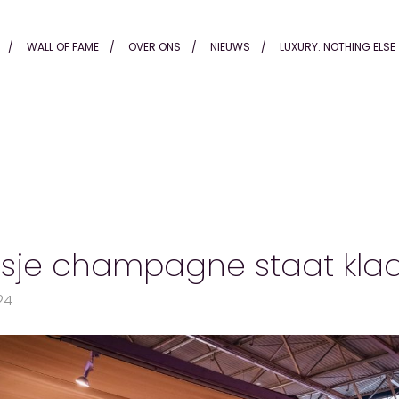
t klaar! - Honders Alting
WALL OF FAME
OVER ONS
NIEUWS
LUXURY. NOTHING ELSE
asje champagne staat klaa
24