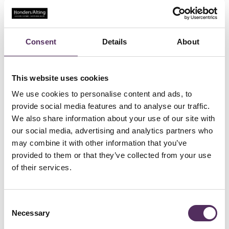
Consent
Details
About
This website uses cookies
We use cookies to personalise content and ads, to
provide social media features and to analyse our traffic.
Afgelopen week vierde Ballaró, het geliefde Italiaanse restaurant in
We also share information about your use of our site with
Oisterwijk, zijn 20-jarig bestaan. Dit jubileum markeert twee decennia
van heerlijke Italiaanse gerechten, warme gastvrijheid en een
our social media, advertising and analytics partners who
authentieke Italiaanse sfeer in het hart van Oisterwijk.
may combine it with other information that you’ve
Ballaró, vernoemd naar het oude marktgedeelte van Palermo, waar
provided to them or that they’ve collected from your use
oprichters Giuseppe en Fabio zijn opgegroeid, heeft zijn naam en
of their services.
reputatie in de regio gevestigd door elke dag verse producten aan
te bieden. Van vis en vlees tot groenten en fruit, alles wordt dagelijks
aangeleverd en omgetoverd tot smaakvolle Italiaanse maaltijden.
De puurheid en gezelligheid van hun Italiaanse huiskamer is iets wat
Consent
bezoekers keer op keer weten te waarderen.
Necessary
Selection
In een charmante woonwijk, net buiten het centrum van Oisterwijk,