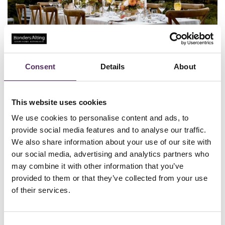
Consent
Details
About
This website uses cookies
Er gaat niets boven een heerlijke zomeravond, goed gezelschap en
een luxe diner in je eigen tuin.
We use cookies to personalise content and ads, to
Het buitenleven biedt niet alleen de ruimte om te ontspannen, maar
provide social media features and to analyse our traffic.
vormt ook de perfecte setting voor een bijzondere eetervaring.
We also share information about your use of our site with
Creëer de perfecte buitenruimte
our social media, advertising and analytics partners who
Een luxe buitenruimte begint met de juiste inrichting. Kies voor een
may combine it with other information that you’ve
grote eettafel van robuust hout of staal – niet alleen functioneel,
provided to them or that they’ve collected from your use
maar ook een echte blikvanger. Combineer deze met comfortabele
stoelen, bij voorkeur met zachte kussens voor extra luxe.
of their services.
Een overkapping of parasol maakt de avond aangenamer, zeker
wanneer de zon langzaam ondergaat. Overweeg ook een
buitenkeuken of barbecue met een geïntegreerde werkplek, zodat je
Consent