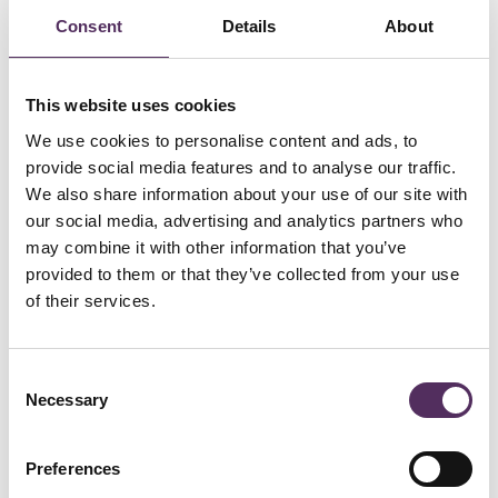
Consent
Details
About
This website uses cookies
We use cookies to personalise content and ads, to
provide social media features and to analyse our traffic.
We also share information about your use of our site with
Onlangs is een van de meest indrukwekkende villa’s aan de Hoge
our social media, advertising and analytics partners who
Duinlaan 18 succesvol verkocht. Deze villa, die bekendstaat om zijn
verfijnde design en architecturale pracht, heeft nu een nieuwe
may combine it with other information that you’ve
eigenaar gevonden.
provided to them or that they’ve collected from your use
Omdat deze villa ook op ons een blijvende indruk heeft gemaakt,
of their services.
willen wij graag nog eens stilstaan bij de unieke eigenschappen die
deze villa tot een bijzondere aanwinst maakten. Ter inspiratie en ter
illustratie van het soort architectuur dat dergelijke woningen tot
iconen maakt, verwijzen wij graag naar een fascinerend artikel over
Consent
een vergelijkbare villa: de Villa Waalre, ontworpen door Russell
Necessary
Selection
Jones.
Uit het artikel op ArchDaily komen enkele kernpunten naar voren die
de essentie van dergelijke meesterwerken vastleggen:
Preferences
– “De villa is ontworpen als een symfonie van licht en ruimte, waarbij