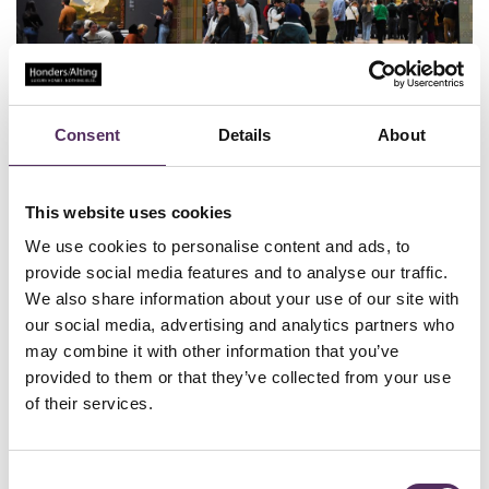
Consent
Details
About
Welkom bij op onze website, waar uw exclusieve woning de
aandacht kan krijgen die het verdient – zonder overbodige
omlijsting
This website uses cookies
Dankzij onze jarenlange expertise is onze virtuele etalage één van de
plaatsen geworden waar woningzoekenden tussen het mooiste
We use cookies to personalise content and ads, to
aanbod hun droomwoning weten te vinden. Wij zijn dan ook van
provide social media features and to analyse our traffic.
mening dat onze website en daarmee ook ons netwerk dé plaats
moet zijn waar uw woning vindbaar is. Om die reden willen we u de
We also share information about your use of our site with
mogelijkheid bieden te adverteren op onze website. En laten we eerlijk
our social media, advertising and analytics partners who
zijn. Sommigen schilderijen horen toch ook gewoon in het mooiste
may combine it with other information that you’ve
museum tussen, gelijkwaardige werken te hangen?
provided to them or that they’ve collected from your use
Laat uw woning stralen in ons bewezen netwerk
of their services.
Onze website is geen schreeuwend billboard maar een verfijnde
etalage. Wij bieden u een platform waar uw woning niet slechts
wordt gezien, maar wordt overwogen door kenners. Een plek waar
kwaliteit boven kwantiteit staat en waar exclusiviteit gepaard gaat
Consent
met integriteit.