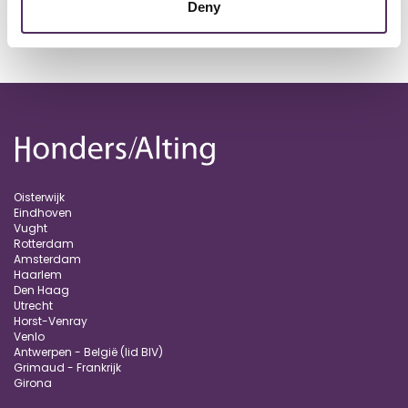
Deny
Het volledige (Engelstalige) interview, leest u in
Superyachttimes
Oisterwijk
Eindhoven
Vught
Rotterdam
Amsterdam
Haarlem
Den Haag
Utrecht
Horst-Venray
Venlo
Antwerpen - België (lid BIV)
Grimaud - Frankrijk
Girona