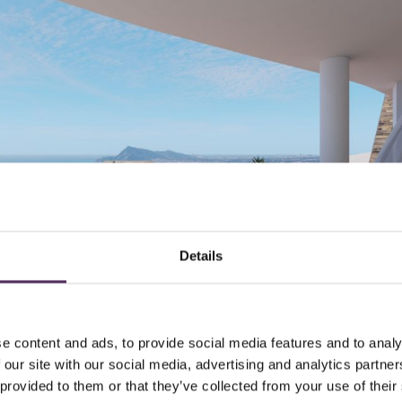
Details
e content and ads, to provide social media features and to analy
ok komt, je komt overal Nederlanders tegen. Vooral in Spanje, maar is dat o
 our site with our social media, advertising and analytics partn
 provided to them or that they’ve collected from your use of their
ereniging van Notarissen geven wel een interessant inkijkje in de invloe