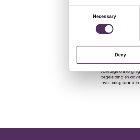
Nederlandse investe
In totaal werden 6.
Consent
3.657 in het eerste e
Necessary
Selection
eerste halfjaar, gev
Belgen in totaal 7.0
De vraag naar wonin
toegenomen belangste
Nederland steeds min
eerlijk. Mocht u een
Deny
Waar doet u dat dan 
Compleet ontzorgd w
volledige ontzorging
begeleiding en advie
investeringspanden o