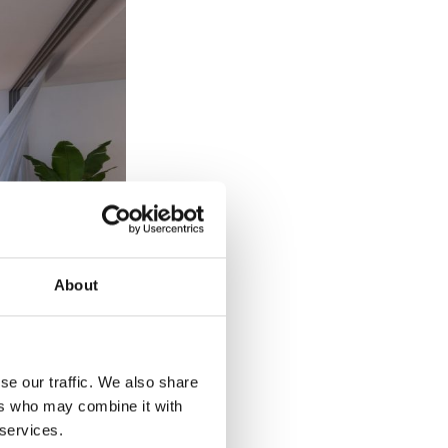
About
se our traffic. We also share
ok zo en als dat zo
ers who may combine it with
 services.
d van Belgische en