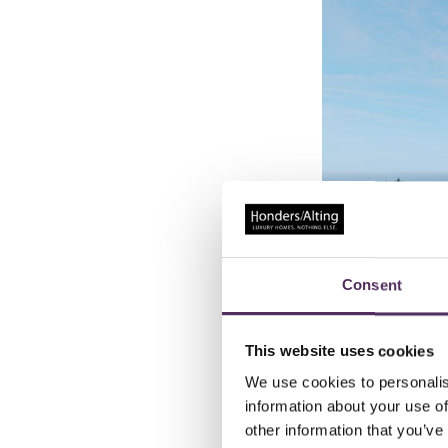
Consent
This website uses cookies
We use cookies to personalis
Waar ter wereld je o
information about your use of
is, waarom dan?
other information that you’ve
De gegevens van de V