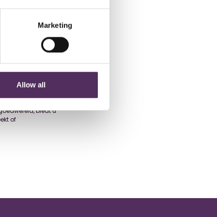
, verdeeld over
g van 122% in het
Marketing
erigens kochten
 De reden van de
et leefklimaat in
nen. En wees nu
e moeten gaan vieren?
Allow all
s geloven we in een
goedwereld, biedt u
ekt of