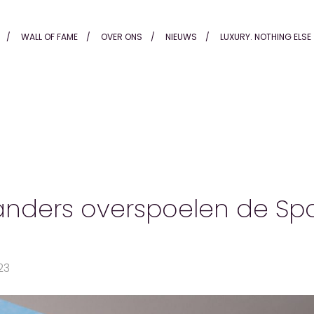
 de Costa's in Spanje
WALL OF FAME
OVER ONS
NIEUWS
LUXURY. NOTHING ELSE
anders overspoelen de S
23