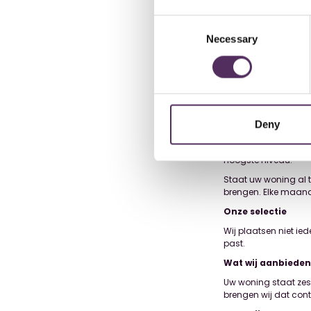
Consent
Necessary
Selection
Niet voor iedere w
Voor de uwe wel?
Wij worden steeds va
Van oudsher deden wi
hebben wij aan die 
Deny
Zo is onze website 
aanverwante diensten
hoogste niveau.
Staat uw woning al te
brengen. Elke maand 
Onze selectie
Wij plaatsen niet ie
past.
Wat wij aanbieden
Uw woning staat zes
brengen wij dat conta