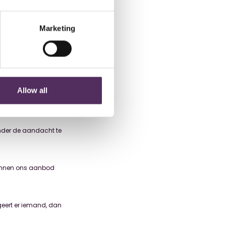
Marketing
ons in verkoop zijn.
ar. Steeds vaker
Allow all
ngaanbod, en voor
kwaliteit op het
 onder de aandacht te
 binnen ons aanbod
eert er iemand, dan