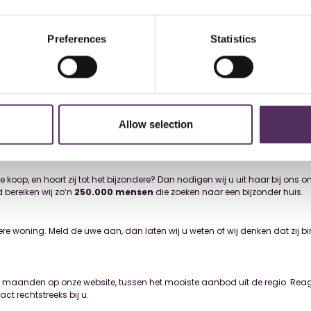
Preferences
Statistics
oning.
ker gevraagd of wij ook woningen onder de aandacht brengen die niet bij 
j dat niet, maar de mooiste woningen horen bij elkaar, en versterken elka
vraag gehoor gegeven.
Allow selection
langzaam maar zeker de vindplaats geworden voor het allermooiste woni
 en producten. Een plek die wij nu openstellen voor gelijkgestemden, voor 
 koop, en hoort zij tot het bijzondere? Dan nodigen wij u uit haar bij ons
bereiken wij zo’n
250.000 mensen
die zoeken naar een bijzonder huis.
dere woning. Meld de uwe aan, dan laten wij u weten of wij denken dat zij
 maanden op onze website, tussen het mooiste aanbod uit de regio. Reag
ct rechtstreeks bij u.