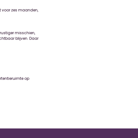
dt voor zes maanden,
rustiger misschien,
chtbaar blijven. Daar
rtentieruimte op