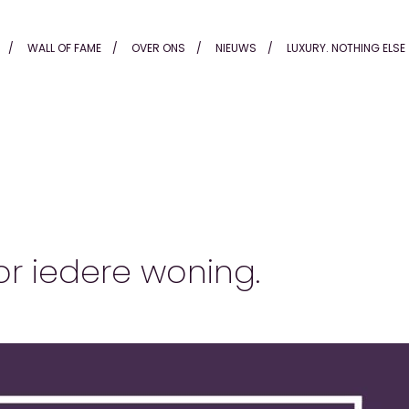
 Honders Alting
WALL OF FAME
OVER ONS
NIEUWS
LUXURY. NOTHING ELSE
or iedere woning.