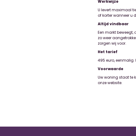
Werkwijze
U levert maximaal ti
of korter wanneer u 
Altijd vindbaar
Een markt beweegt, o
zo weer aangetrokken
zorgen wij voor.
Het tarief
495 euro, eenmalig. E
Voorwaarde
Uw woning staat te k
onze website.