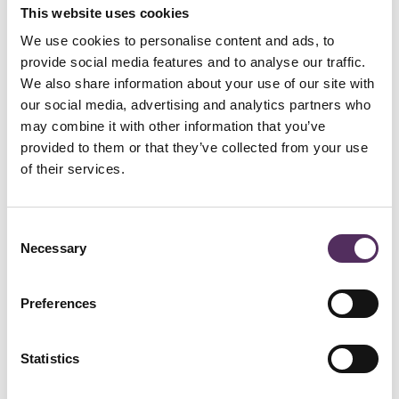
This website uses cookies
We use cookies to personalise content and ads, to
provide social media features and to analyse our traffic.
We also share information about your use of our site with
our social media, advertising and analytics partners who
SUNS — Nederland
Noted by Honders / Alting
may combine it with other information that you’ve
SUNS Outdoor Lifestyle
benadert buitenruimte als integraal
provided to them or that they’ve collected from your use
onderdeel van het interieur. Wat begon binnen de
of their services.
tuinmeubelindustrie is uitgegroeid tot een breder lifestylemerk,
waarin meubilair, verlichting en accessoires samen één lijn vormen.
De kracht zit in de consistentie, aluminium, teak en textiel worden
Consent
ingezet met hetzelfde gevoel voor balans als binnen. Geen
Necessary
Selection
seizoensdenken, maar een setting die het hele jaar blijft
functioneren.
Een merk dat zichtbaar is waar buitenleven niet losstaat van
Preferences
architectuur, maar er direct uit voortkomt.
Statistics