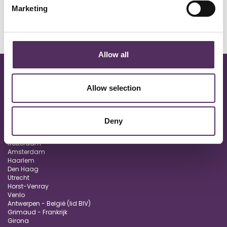
Marketing
Allow all
Allow selection
Oisterwijk
Deny
Eindhoven
Vught
Rotterdam
Amsterdam
Haarlem
Den Haag
Utrecht
Horst-Venray
Venlo
Antwerpen - België (lid BIV)
Grimaud - Frankrijk
Girona