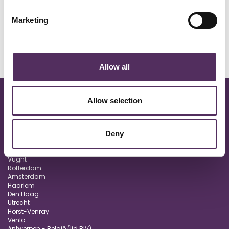
Marketing
Allow all
Allow selection
Deny
Oisterwijk
Eindhoven
Vught
Rotterdam
Amsterdam
Haarlem
Den Haag
Utrecht
Horst-Venray
Venlo
Antwerpen - België (lid BIV)