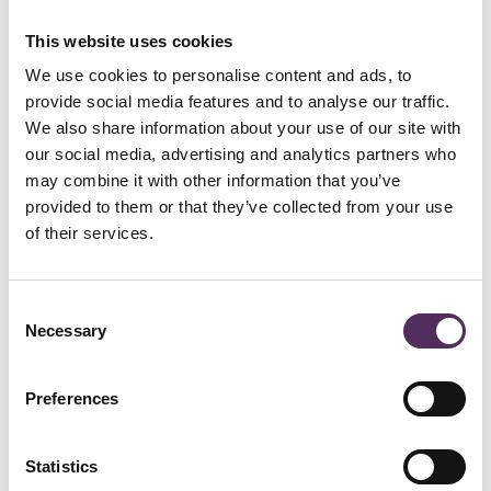
This website uses cookies
We use cookies to personalise content and ads, to
provide social media features and to analyse our traffic.
We also share information about your use of our site with
our social media, advertising and analytics partners who
may combine it with other information that you’ve
Osiris Hertman Studio — Haarlem
provided to them or that they’ve collected from your use
Noted by Honders / Alting
of their services.
Osiris Hertman beweegt zich op het grensvlak van interieur,
architectuur en objectdesign. Zijn werk is direct herkenbaar door de
gelaagdheid in materiaal, de aandacht voor ambacht en een
vormentaal die zich onttrekt aan trends.
Consent
Necessary
Selection
Elk project ontstaat vanuit één heldere ontwerpvisie, waarin
maatwerk, internationale ambachtslieden en een uitgesproken
materiaalgebruik samenkomen. Van private residences tot
hospitality: de signatuur blijft consequent en tijdloos.
Preferences
Een studio die binnen onze wereld niet om bekendheid vraagt, maar
vanzelf een referentie is.
Statistics