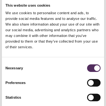
This website uses cookies
We use cookies to personalise content and ads, to
provide social media features and to analyse our traffic.
We also share information about your use of our site with
Studio Hout — Oisterwijk
our social media, advertising and analytics partners who
Noted by Honders / Alting
may combine it with other information that you’ve
provided to them or that they’ve collected from your use
Studio Hout realiseert maatwerkinterieurs waarin ontwerp, materiaal
en vakmanschap naadloos samenkomen. Vanuit de eigen
of their services.
werkplaats in Oisterwijk worden keukens, kasten en complete
interieurs vervaardigd voor particuliere woningen en
hospitalityprojecten, veelal in samenwerking met architecten en
interieurontwerpers.
Consent
Necessary
Selection
De signatuur is ingetogen en duurzaam. Geen nadruk op vorm
alleen, maar op detaillering, materiaalbeleving en een afwerking die
de architectuur ondersteunt in plaats van overheerst.
Preferences
Een atelier dat laat zien dat de kwaliteit van een interieur vaak schuilt
in wat vanzelfsprekend lijkt.
Statistics