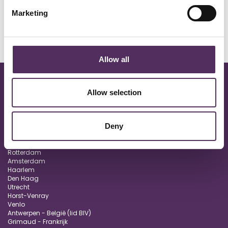
Marketing
Allow all
Allow selection
Deny
Oisterwijk
Eindhoven
Vught
Rotterdam
Amsterdam
Haarlem
Den Haag
Utrecht
Horst-Venray
Venlo
Antwerpen - België (lid BIV)
Grimaud - Frankrijk