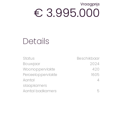
Vraagprijs
€ 3.995.000
Details
Status
Beschikbaar
Bouwjaar
2024
Woonoppervlakte
420
Perceeloppervlakte
1605
Aantal
4
slaapkamers
Aantal badkamers
5