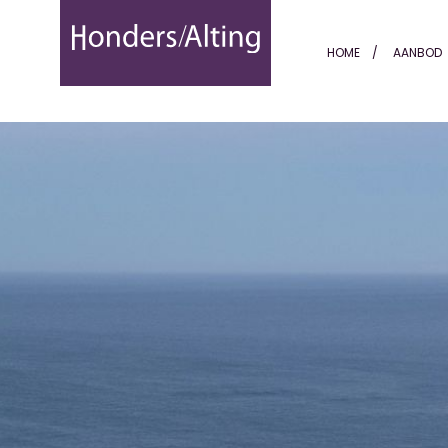
Javéa | Costa Blanca - Ho
HOME
AANBOD