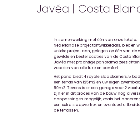
Javéa | Costa Blan
In samenwerking met één van onze lokale,
Nederlandse projectontwikkelaars, bieden wij
unieke project aan, gelegen op één van de 
gewilde en beste locaties van de Costa Bla
Javéa met prachtige panorama zeezichten
voorzien van alle luxe en comfort.
Het pand biedt 4 royale slaapkamers, 5 ba
een terras van 125m2 en uw eigen zwemba
50m2. Tevens is er een garage voor 2 voert
zijn er in dit proces van de bouw nog divers
aanpassingen mogelijk, zoals het aanbren
een extra slaapvertrek en eventueel uitbreid
de terrassen.