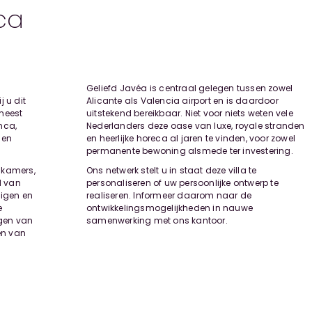
ca
Geliefd Javéa is centraal gelegen tussen zowel
 u dit
Alicante als Valencia airport en is daardoor
meest
uitstekend bereikbaar. Niet voor niets weten vele
nca,
Nederlanders deze oase van luxe, royale stranden
 en
en heerlijke horeca al jaren te vinden, voor zowel
permanente bewoning alsmede ter investering.
dkamers,
Ons netwerk stelt u in staat deze villa te
d van
personaliseren of uw persoonlijke ontwerp te
uigen en
realiseren. Informeer daarom naar de
e
ontwikkelingsmogelijkheden in nauwe
gen van
samenwerking met ons kantoor.
en van