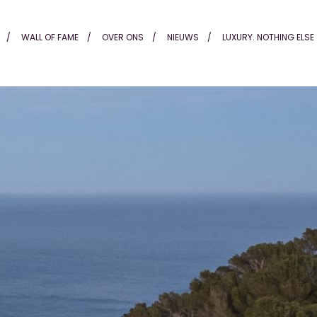
nders Alting
WALL OF FAME
OVER ONS
NIEUWS
LUXURY. NOTHING ELSE