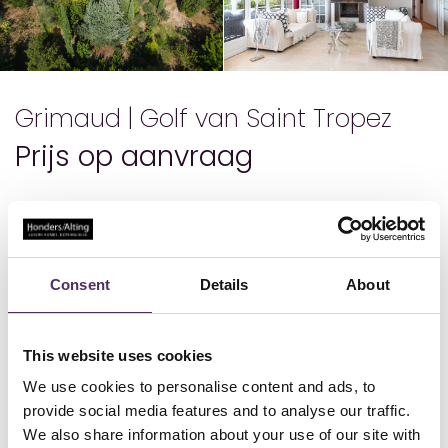
Grimaud | Golf van Saint Tropez
Prijs op aanvraag
Details
Status
Verkocht
Consent
Details
About
Bouwjaar
2007
Woonoppervlakte
300
Perceeloppervlakte
3974
Aantal slaapkamers
4
This website uses cookies
We use cookies to personalise content and ads, to
provide social media features and to analyse our traffic.
Geniet van het leven met familie en vrienden in deze prachtige villa,
gelegen in een zeer gewilde omgeving, op steenworp afstand van
We also share information about your use of our site with
de zee en slechts 300 meter verwijderd van de golfbaan. Deze ruime