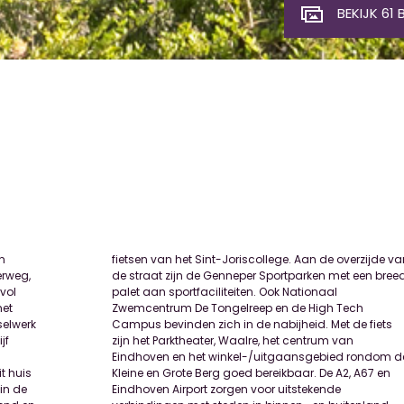
BEKIJK 61 
n
an
erweg,
 breed
vol
aal
met
ch
selwerk
e fiets
jf
an
t huis
A67 en
in de
kende