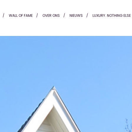
Alting
WALL OF FAME
OVER ONS
NIEUWS
LUXURY. NOTHING ELSE