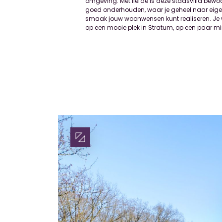
omgeving. Met liefde is deze stadsvilla bew
verbindingen met steden in binnen- en buit
goed onderhouden, waar je geheel naar eig
BEGANE GROND Pure schoonheid, zowel binnen a
smaak jouw woonwensen kunt realiseren. Je
buiten. Terwijl het grind onder je voeten kni
op een mooie plek in Stratum, op een paar m