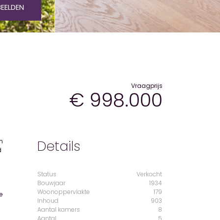
BEELDEN
Vraagprijs
€ 998.000
Details
Status
Verkocht
Bouwjaar
1934
Woonoppervlakte
179
Inhoud
903
Aantal kamers
8
Aantal
5