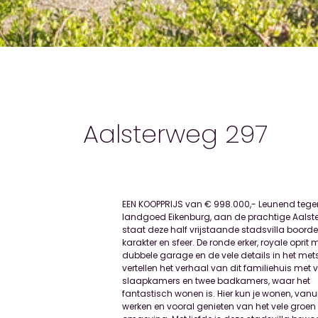
Aalsterweg 297
EEN KOOPPRIJS van € 998.000,- Leunend tege
fietsen van het Sint-Joriscollege. Aan de overzijde v
landgoed Eikenburg, aan de prachtige Aalst
de straat zijn de Genneper Sportparken met een
staat deze half vrijstaande stadsvilla boorde
palet aan sportfaciliteiten. Ook Nation
karakter en sfeer. De ronde erker, royale oprit 
Zwemcentrum De Tongelreep en de High Te
dubbele garage en de vele details in het met
Campus bevinden zich in de nabijheid. Met d
vertellen het verhaal van dit familiehuis met vi
zijn het Parktheater, Waalre, het centrum v
slaapkamers en twee badkamers, waar het
Eindhoven en het winkel-/uitgaansgebied rondom de
fantastisch wonen is. Hier kun je wonen, vanui
Kleine en Grote Berg goed bereikbaar. De A2, 
werken en vooral genieten van het vele groen 
Eindhoven Airport zorgen voor uitste