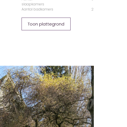
slaapkamers
Aantal badkamers
2
Toon plattegrond