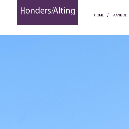
Aalsterweg 297 - Honders 
HOME
AANBOD