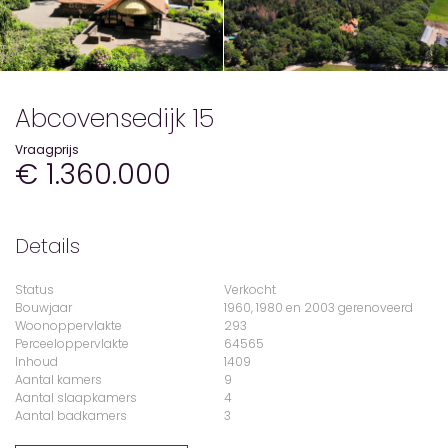
Abcovensedijk 15
Vraagprijs
€ 1.360.000
Details
Status
Verkocht
Bouwjaar
1960, 1980 en 2003 gerenoveerd
Woonoppervlakte
293
Perceeloppervlakte
64565
Inhoud
1409
Aantal kamers
9
Aantal slaapkamers
4
Aantal badkamers
3