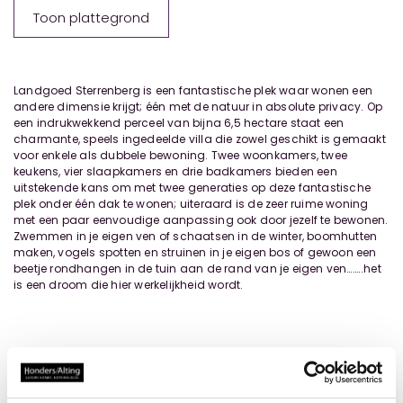
Toon plattegrond
Landgoed Sterrenberg is een fantastische plek waar wonen een
andere dimensie krijgt; één met de natuur in absolute privacy. Op
een indrukwekkend perceel van bijna 6,5 hectare staat een
charmante, speels ingedeelde villa die zowel geschikt is gemaakt
voor enkele als dubbele bewoning. Twee woonkamers, twee
keukens, vier slaapkamers en drie badkamers bieden een
uitstekende kans om met twee generaties op deze fantastische
plek onder één dak te wonen; uiteraard is de zeer ruime woning
met een paar eenvoudige aanpassing ook door jezelf te bewonen.
Zwemmen in je eigen ven of schaatsen in de winter, boomhutten
maken, vogels spotten en struinen in je eigen bos of gewoon een
beetje rondhangen in de tuin aan de rand van je eigen ven……..het
is een droom die hier werkelijkheid wordt.
Locatie