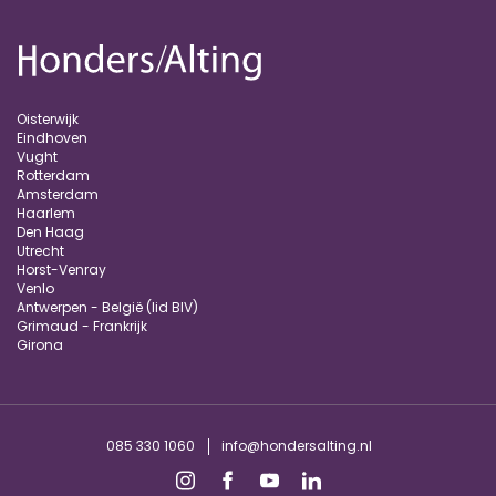
Oisterwijk
Eindhoven
Vught
Rotterdam
Amsterdam
Haarlem
Den Haag
Utrecht
Horst-Venray
Venlo
Antwerpen - België (lid BIV)
Grimaud - Frankrijk
Girona
085 330 1060
info@hondersalting.nl