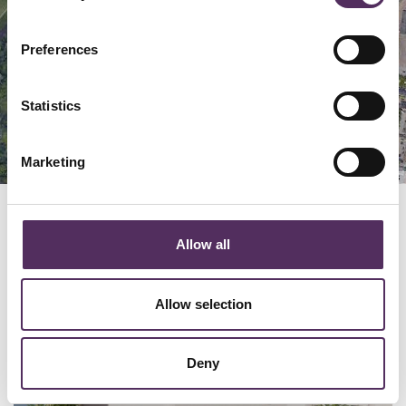
Preferences
Statistics
Marketing
Keyboard shortcuts
Image may be subject to copyright
Terms
GERELATEERD
Allow all
Bekijk deze woningen ook eens.
Allow selection
Deny