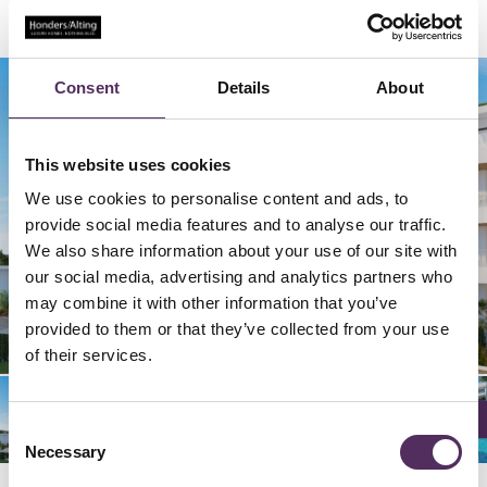
Consent
Details
About
This website uses cookies
We use cookies to personalise content and ads, to
provide social media features and to analyse our traffic.
We also share information about your use of our site with
our social media, advertising and analytics partners who
may combine it with other information that you’ve
02/
06/
09/
04/
05/
08/
03/
07/
12/
16/
19/
14/
15/
18/
01/
10/
13/
17/
11/
19
19
19
19
19
19
19
19
19
19
19
19
19
19
19
19
19
19
19
provided to them or that they’ve collected from your use
of their services.
Consent
Necessary
Selection