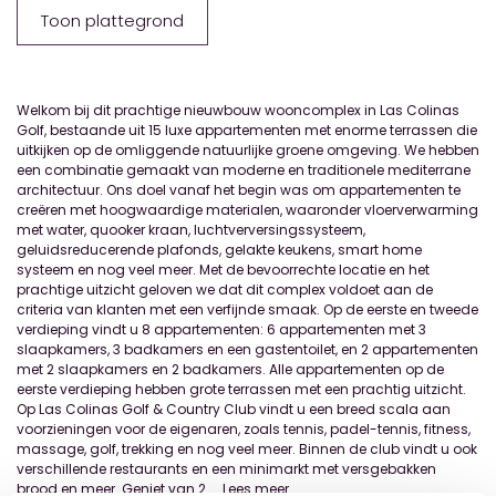
Toon plattegrond
Welkom bij dit prachtige nieuwbouw wooncomplex in Las Colinas
Golf, bestaande uit 15 luxe appartementen met enorme terrassen die
uitkijken op de omliggende natuurlijke groene omgeving. We hebben
een combinatie gemaakt van moderne en traditionele mediterrane
architectuur. Ons doel vanaf het begin was om appartementen te
creëren met hoogwaardige materialen, waaronder vloerverwarming
met water, quooker kraan, luchtverversingssysteem,
geluidsreducerende plafonds, gelakte keukens, smart home
systeem en nog veel meer. Met de bevoorrechte locatie en het
prachtige uitzicht geloven we dat dit complex voldoet aan de
criteria van klanten met een verfijnde smaak. Op de eerste en tweede
verdieping vindt u 8 appartementen: 6 appartementen met 3
slaapkamers, 3 badkamers en een gastentoilet, en 2 appartementen
met 2 slaapkamers en 2 badkamers. Alle appartementen op de
eerste verdieping hebben grote terrassen met een prachtig uitzicht.
Op Las Colinas Golf & Country Club vindt u een breed scala aan
voorzieningen voor de eigenaren, zoals tennis, padel-tennis, fitness,
massage, golf, trekking en nog veel meer. Binnen de club vindt u ook
verschillende restaurants en een minimarkt met versgebakken
brood en meer. Geniet van 2
...
Lees meer