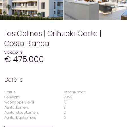
Las Colinas | Orihuela Costa |
Costa Blanca
Vraagprijs
€ 475.000
Details
Status
Beschikbaar
Bouwjaar
2023
Woonoppervlakte
101
Aantal kamers
3
Aantal slaapkamers
2
Aantal badkamers
2