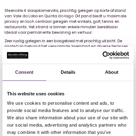
Sfeervolle 4 slaapkamervilla, prachtig gelegen op korte afstand
van Vale do Lobo en Quinta do lago. Dit pand biedt u maximale
privacy en toch centraal gelegen met winkels, golf, tennis en
restaurants. Het strand is binnen enkele minuten bereikbaar.
Ideaal voor permanente bewoning en verhuur.
Zeer rustig gelegen in een bosgebied met prachtig uitzicht. De
riante tuin behuisd het verwarmde zwembad en diverse terassen
voor de vele zonnige dagen die deze regio biedt. De villa is in de
afgelopen jaren gerenoveerd een is daarmee comfortabel in alle
seizoenen.
Op de begane grond vindt u de royale living, met uitzicht op de
Consent
Details
About
tuin en het zwembad. Met een paar traptreden loopt u naar de
moderne en compleet uitgeruste keuken met waskamer en twee
en-suite slaapkamers. Op de eerste bevindt zich de master
slaapkamer met eigen badkamer en kleedkamer. Alles met het
This website uses cookies
prachtige panorama-uitzicht op de groene omgeving.
We use cookies to personalise content and ads, to
Het pand is onder andere uitgerust met:
provide social media features and to analyse our traffic.
Airconditioning, vloerverwarming in de woonkamer en master
We also share information about your use of our site with
suite, centrale verwarming, zonnepanelen, eigen waterbron, dubbel
our social media, advertising and analytics partners who
glas, horren, open haard, alarm en carport.
may combine it with other information that you’ve