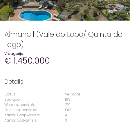
Almancil (Vale do Lobo/ Quinta do
Lago)
Vraagprijs
€ 1.450.000
Details
Status
Verkocht
Bouwjaar
1991
Woonoppervlakte
210
Perceeloppervlakte
1312
Aantal slaapkamers
4
Aantal badkamers
3