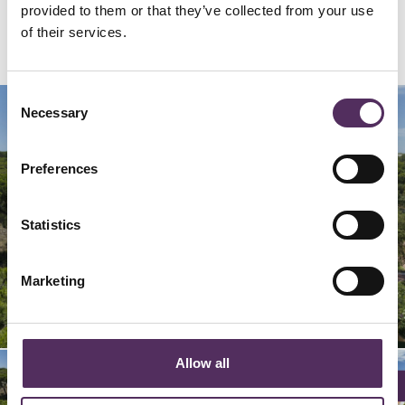
provided to them or that they’ve collected from your use
of their services.
Consent
Necessary
Selection
Preferences
Statistics
Marketing
02/
06/
09/
04/
05/
08/
03/
07/
01/
10/
11/
11
11
11
11
11
11
11
11
11
11
11
Allow all