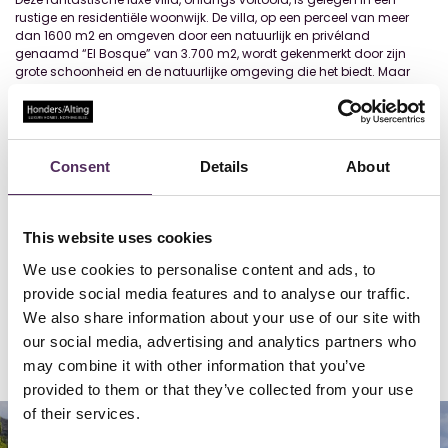
rustige en residentiële woonwijk. De villa, op een perceel van meer
dan 1600 m2 en omgeven door een natuurlijk en privéland
genaamd “El Bosque” van 3.700 m2, wordt gekenmerkt door zijn
grote schoonheid en de natuurlijke omgeving die het biedt. Maar
tegelijkertijd ligt de villa op slechts 4 minuten rijden van de
dorpskern van Altea La Vella, waar zich alle faciliteiten zich bevinden,
winkels, bank, kapper, dokter, restaurants maar ook de 9-holes
golfbaan. De villa bestaat uit zes slaapkamers met zes en-suite
badkamers, verdeeld over twee verdiepingen. Het hoofdhuis bevindt
Consent
Details
About
zich op een open verdieping met een zuidelijke oriëntatie en open
zicht over de vallei en de bergen. Op deze verdieping is de mooie
woonkamer met open keuken van grote afmetingen. Ook zijn er in
totaal vier slaapkamers, de belangrijkste met een en-suite
This website uses cookies
badkamer. Nog een tweepersoonsslaapkamer, ook met een en-suite
We use cookies to personalise content and ads, to
badkamer, plus twee andere slaapkamers met een complete
badkamer om te delen. Op de begane grond vinden we twee
provide social media features and to analyse our traffic.
onafhankelijke gastenverblijven, elk met een woonkamer en een
We also share information about your use of our site with
slaapkamer met een badkamer. De tuin en het zwembad hebben
our social media, advertising and analytics partners who
een designbar/barbecue en e
...
Lees meer
may combine it with other information that you’ve
provided to them or that they’ve collected from your use
of their services.