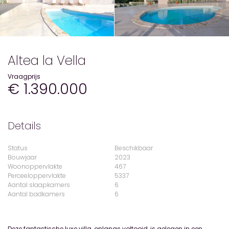
Altea la Vella
Vraagprijs
€ 1.390.000
Details
Status
Beschikbaar
Bouwjaar
2023
Woonoppervlakte
467
Perceeloppervlakte
5337
Aantal slaapkamers
6
Aantal badkamers
6
Deze fantastische luxe villa, onlangs voltooid, is gelegen in een