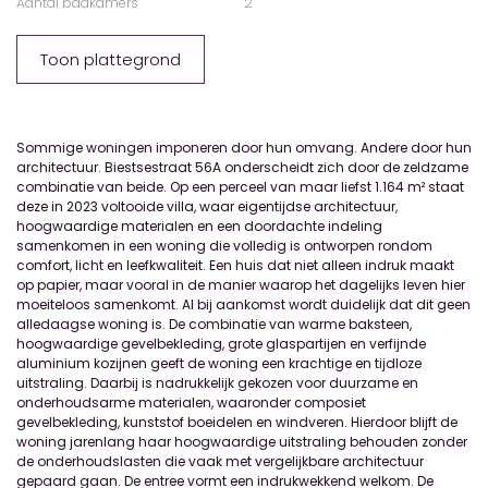
Aantal badkamers
2
Toon plattegrond
Sommige woningen imponeren door hun omvang. Andere door hun
architectuur. Biestsestraat 56A onderscheidt zich door de zeldzame
combinatie van beide. Op een perceel van maar liefst 1.164 m² staat
deze in 2023 voltooide villa, waar eigentijdse architectuur,
hoogwaardige materialen en een doordachte indeling
samenkomen in een woning die volledig is ontworpen rondom
comfort, licht en leefkwaliteit. Een huis dat niet alleen indruk maakt
op papier, maar vooral in de manier waarop het dagelijks leven hier
moeiteloos samenkomt. Al bij aankomst wordt duidelijk dat dit geen
alledaagse woning is. De combinatie van warme baksteen,
hoogwaardige gevelbekleding, grote glaspartijen en verfijnde
aluminium kozijnen geeft de woning een krachtige en tijdloze
uitstraling. Daarbij is nadrukkelijk gekozen voor duurzame en
onderhoudsarme materialen, waaronder composiet
gevelbekleding, kunststof boeidelen en windveren. Hierdoor blijft de
woning jarenlang haar hoogwaardige uitstraling behouden zonder
de onderhoudslasten die vaak met vergelijkbare architectuur
gepaard gaan. De entree vormt een indrukwekkend welkom. De