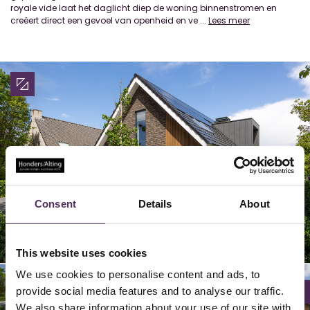
royale vide laat het daglicht diep de woning binnenstromen en
creëert direct een gevoel van openheid en ve
...
Lees meer
Consent
Details
About
22/
26/
29/
24/
25/
28/
02/
06/
09/
20/
23/
04/
05/
08/
27/
03/
30/
07/
12/
16/
19/
21/
14/
15/
18/
01/
10/
13/
17/
11/
30
30
30
30
30
30
30
30
30
30
30
30
30
30
30
30
30
30
30
30
30
30
30
30
30
30
30
30
30
30
This website uses cookies
We use cookies to personalise content and ads, to
provide social media features and to analyse our traffic.
We also share information about your use of our site with