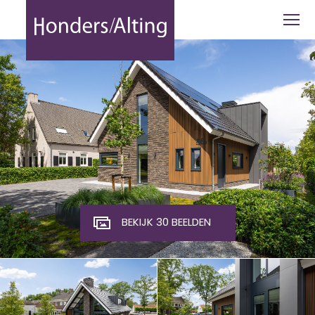
Biestsestraat 56 A, Biest-Houthakker -
BEKIJK 30 BEELDEN