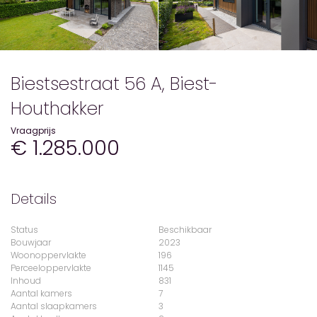
Biestsestraat 56 A, Biest-
Houthakker
Vraagprijs
€ 1.285.000
Details
Status
Beschikbaar
Bouwjaar
2023
Woonoppervlakte
196
Perceeloppervlakte
1145
Inhoud
831
Aantal kamers
7
Aantal slaapkamers
3