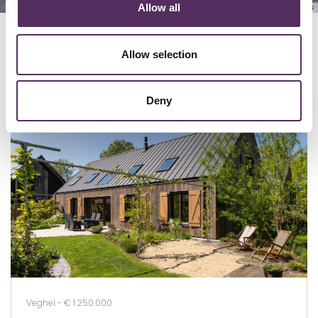
Allow all
Keyboard shortcuts
Image may be subject to copyright
Terms
Allow selection
GERELATEERD
Bekijk deze woningen ook eens.
Deny
Veghel - € 1.250.000