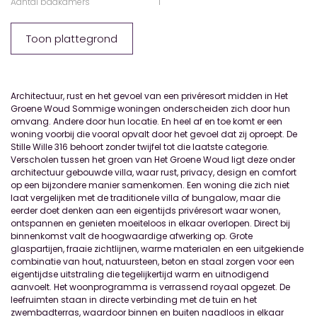
Aantal badkamers
1
Toon plattegrond
Architectuur, rust en het gevoel van een privéresort midden in Het
Groene Woud Sommige woningen onderscheiden zich door hun
omvang. Andere door hun locatie. En heel af en toe komt er een
woning voorbij die vooral opvalt door het gevoel dat zij oproept. De
Stille Wille 316 behoort zonder twijfel tot die laatste categorie.
Verscholen tussen het groen van Het Groene Woud ligt deze onder
architectuur gebouwde villa, waar rust, privacy, design en comfort
op een bijzondere manier samenkomen. Een woning die zich niet
laat vergelijken met de traditionele villa of bungalow, maar die
eerder doet denken aan een eigentijds privéresort waar wonen,
ontspannen en genieten moeiteloos in elkaar overlopen. Direct bij
binnenkomst valt de hoogwaardige afwerking op. Grote
glaspartijen, fraaie zichtlijnen, warme materialen en een uitgekiende
combinatie van hout, natuursteen, beton en staal zorgen voor een
eigentijdse uitstraling die tegelijkertijd warm en uitnodigend
aanvoelt. Het woonprogramma is verrassend royaal opgezet. De
leefruimten staan in directe verbinding met de tuin en het
zwembadterras, waardoor binnen en buiten naadloos in elkaar