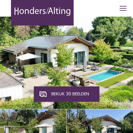
De Stille Wille 316, Oost West en Midd
BEKIJK 30 BEELDEN