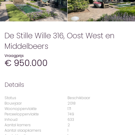
De Stille Wille 316, Oost West en
Middelbeers
Vraagprijs
€ 950.000
Details
Status
Beschikbaar
Bouwjaar
2018
Woonoppervlakte
171
Perceeloppervlakte
749
Inhoud
633
Aantal kamers
2
Aantal slaapkamers
1