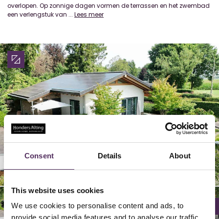
overlopen. Op zonnige dagen vormen de terrassen en het zwembad
een verlengstuk van
...
Lees meer
Consent
Details
About
22/
26/
29/
24/
25/
28/
02/
06/
09/
20/
23/
04/
05/
08/
27/
03/
30/
07/
12/
16/
19/
21/
14/
15/
18/
01/
10/
13/
17/
11/
30
30
30
30
30
30
30
30
30
30
30
30
30
30
30
30
30
30
30
30
30
30
30
30
30
30
30
30
30
30
This website uses cookies
We use cookies to personalise content and ads, to
provide social media features and to analyse our traffic.