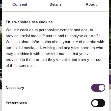
Consent
Details
About
This website uses cookies
We use cookies to personalise content and ads, to
provide social media features and to analyse our traffic.
We also share information about your use of our site with
our social media, advertising and analytics partners who
may combine it with other information that you’ve
22/
26/
24/
25/
28/
02/
06/
09/
20/
23/
04/
05/
08/
27/
03/
07/
12/
16/
19/
21/
14/
15/
18/
01/
10/
13/
17/
11/
28
28
28
28
28
28
28
28
28
28
28
28
28
28
28
28
28
28
28
28
28
28
28
28
28
28
28
28
provided to them or that they’ve collected from your use
of their services.
Consent
Necessary
Selection
Preferences
GERELATEERD