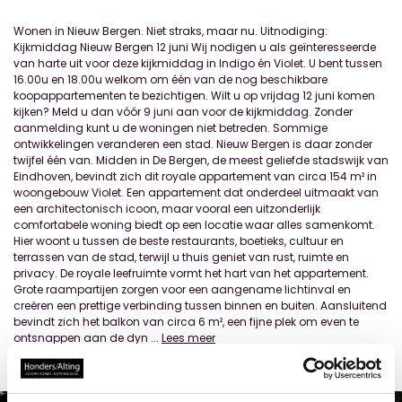
Wonen in Nieuw Bergen. Niet straks, maar nu. Uitnodiging:
Kijkmiddag Nieuw Bergen 12 juni Wij nodigen u als geïnteresseerde
van harte uit voor deze kijkmiddag in Indigo én Violet. U bent tussen
16.00u en 18.00u welkom om één van de nog beschikbare
koopappartementen te bezichtigen. Wilt u op vrijdag 12 juni komen
kijken? Meld u dan vóór 9 juni aan voor de kijkmiddag. Zonder
aanmelding kunt u de woningen niet betreden. Sommige
ontwikkelingen veranderen een stad. Nieuw Bergen is daar zonder
twijfel één van. Midden in De Bergen, de meest geliefde stadswijk van
Eindhoven, bevindt zich dit royale appartement van circa 154 m² in
woongebouw Violet. Een appartement dat onderdeel uitmaakt van
een architectonisch icoon, maar vooral een uitzonderlijk
comfortabele woning biedt op een locatie waar alles samenkomt.
Hier woont u tussen de beste restaurants, boetieks, cultuur en
terrassen van de stad, terwijl u thuis geniet van rust, ruimte en
privacy. De royale leefruimte vormt het hart van het appartement.
Grote raampartijen zorgen voor een aangename lichtinval en
creëren een prettige verbinding tussen binnen en buiten. Aansluitend
bevindt zich het balkon van circa 6 m², een fijne plek om even te
ontsnappen aan de dyn
...
Lees meer