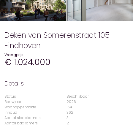
Deken van Somerenstraat 105
Eindhoven
Vraagprijs
€ 1.024.000
Details
Status
Beschikbaar
Bouwjaar
2026
Woonoppervlakte
154
Inhoud
362
Aantal slaapkamers
3
Aantal badkamers
2