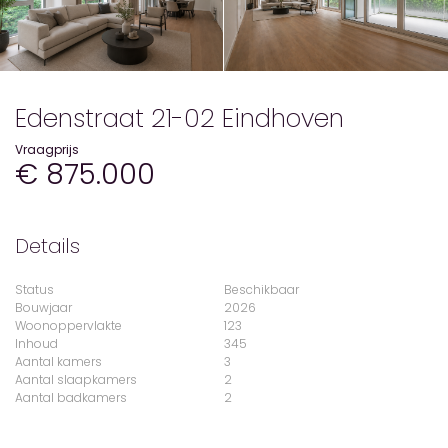
Edenstraat 21-02 Eindhoven
Vraagprijs
€ 875.000
Details
Status
Beschikbaar
Bouwjaar
2026
Woonoppervlakte
123
Inhoud
345
Aantal kamers
3
Aantal slaapkamers
2
Aantal badkamers
2