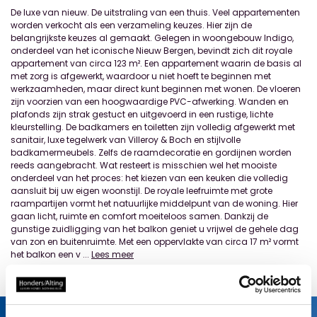
De luxe van nieuw. De uitstraling van een thuis. Veel appartementen
worden verkocht als een verzameling keuzes. Hier zijn de
belangrijkste keuzes al gemaakt. Gelegen in woongebouw Indigo,
onderdeel van het iconische Nieuw Bergen, bevindt zich dit royale
appartement van circa 123 m². Een appartement waarin de basis al
met zorg is afgewerkt, waardoor u niet hoeft te beginnen met
werkzaamheden, maar direct kunt beginnen met wonen. De vloeren
zijn voorzien van een hoogwaardige PVC-afwerking. Wanden en
plafonds zijn strak gestuct en uitgevoerd in een rustige, lichte
kleurstelling. De badkamers en toiletten zijn volledig afgewerkt met
sanitair, luxe tegelwerk van Villeroy & Boch en stijlvolle
badkamermeubels. Zelfs de raamdecoratie en gordijnen worden
reeds aangebracht. Wat resteert is misschien wel het mooiste
onderdeel van het proces: het kiezen van een keuken die volledig
aansluit bij uw eigen woonstijl. De royale leefruimte met grote
raampartijen vormt het natuurlijke middelpunt van de woning. Hier
gaan licht, ruimte en comfort moeiteloos samen. Dankzij de
gunstige zuidligging van het balkon geniet u vrijwel de gehele dag
van zon en buitenruimte. Met een oppervlakte van circa 17 m² vormt
het balkon een v
...
Lees meer