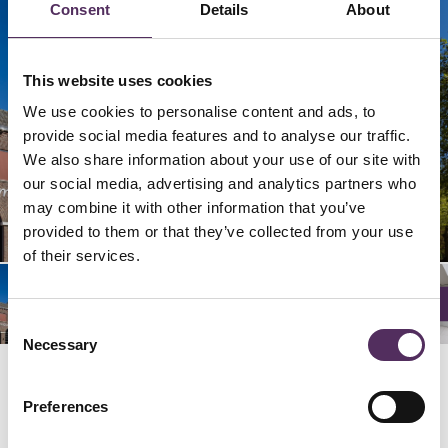
Consent
Details
About
This website uses cookies
We use cookies to personalise content and ads, to
provide social media features and to analyse our traffic.
We also share information about your use of our site with
our social media, advertising and analytics partners who
02/
06/
09/
04/
05/
08/
03/
07/
01/
10/
10
10
10
10
10
10
10
10
10
10
may combine it with other information that you’ve
provided to them or that they’ve collected from your use
of their services.
Consent
Necessary
Selection
GERELATEERD
Preferences
Bekijk deze woningen ook eens.