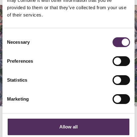
may combine it with other information that you’ve
provided to them or that they’ve collected from your use
Map
Satellite
of their services.
Consent
Necessary
Selection
Preferences
Statistics
Marketing
Keyboard shortcuts
Image may be subject to copyright
Terms
GERELATEERD
Allow all
Bekijk deze woningen ook eens.