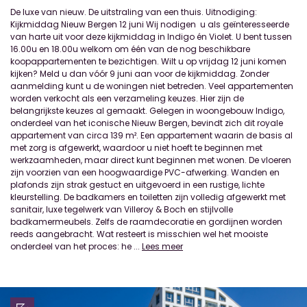
De luxe van nieuw. De uitstraling van een thuis. Uitnodiging:
Kijkmiddag Nieuw Bergen 12 juni Wij nodigen u als geïnteresseerde
van harte uit voor deze kijkmiddag in Indigo én Violet. U bent tussen
16.00u en 18.00u welkom om één van de nog beschikbare
koopappartementen te bezichtigen. Wilt u op vrijdag 12 juni komen
kijken? Meld u dan vóór 9 juni aan voor de kijkmiddag. Zonder
aanmelding kunt u de woningen niet betreden. Veel appartementen
worden verkocht als een verzameling keuzes. Hier zijn de
belangrijkste keuzes al gemaakt. Gelegen in woongebouw Indigo,
onderdeel van het iconische Nieuw Bergen, bevindt zich dit royale
appartement van circa 139 m². Een appartement waarin de basis al
met zorg is afgewerkt, waardoor u niet hoeft te beginnen met
werkzaamheden, maar direct kunt beginnen met wonen. De vloeren
zijn voorzien van een hoogwaardige PVC-afwerking. Wanden en
plafonds zijn strak gestuct en uitgevoerd in een rustige, lichte
kleurstelling. De badkamers en toiletten zijn volledig afgewerkt met
sanitair, luxe tegelwerk van Villeroy & Boch en stijlvolle
badkamermeubels. Zelfs de raamdecoratie en gordijnen worden
reeds aangebracht. Wat resteert is misschien wel het mooiste
onderdeel van het proces: he
...
Lees meer