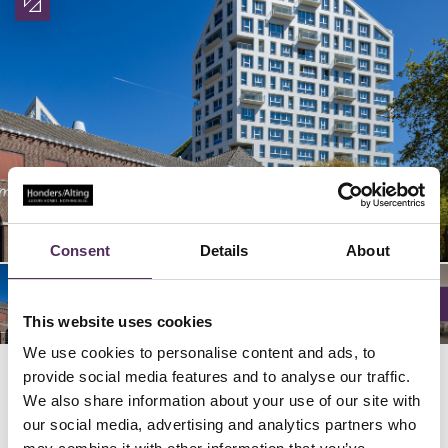
02/
06/
09/
04/
05/
08/
03/
07/
12/
14/
15/
01/
10/
13/
11/
15
15
15
15
15
15
15
15
15
15
15
15
15
15
15
Consent
Details
About
This website uses cookies
We use cookies to personalise content and ads, to
provide social media features and to analyse our traffic.
We also share information about your use of our site with
Locatie
our social media, advertising and analytics partners who