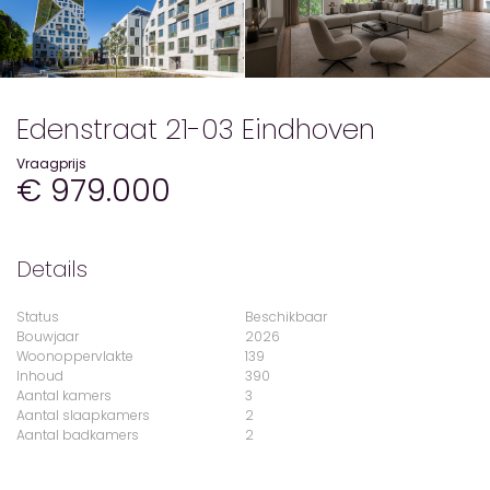
Edenstraat 21-03 Eindhoven
Vraagprijs
€ 979.000
Details
Status
Beschikbaar
Bouwjaar
2026
Woonoppervlakte
139
Inhoud
390
Aantal kamers
3
Aantal slaapkamers
2
Aantal badkamers
2