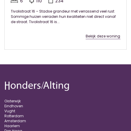
6
110
234
Tivolistraat 16 – Stadse grandeur met verrassend veel rust
Sommige huizen verraden hun kwaliteiten niet direct vanaf
de straat. Tivolistraat 16 is...
Bekijk deze woning
Oisterwijk
Eindhoven
Vught
Rotterdam
Amsterdam
Haarlem
Den Haag