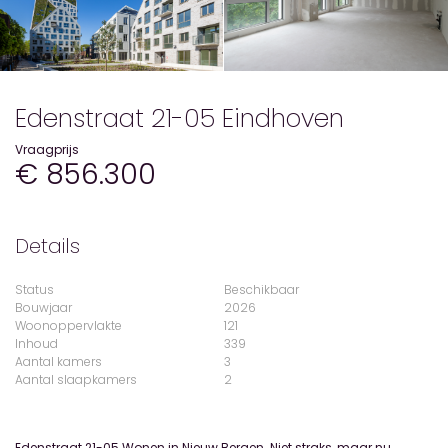
Edenstraat 21-05 Eindhoven
Vraagprijs
€ 856.300
Details
Status
Beschikbaar
Bouwjaar
2026
Woonoppervlakte
121
Inhoud
339
Aantal kamers
3
Aantal slaapkamers
2
Edenstraat 21-05 Wonen in Nieuw Bergen. Niet straks, maar nu.