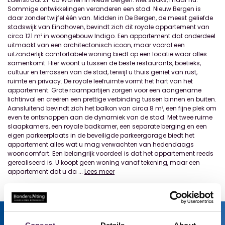
Sommige ontwikkelingen veranderen een stad. Nieuw Bergen is
daar zonder twijfel één van. Midden in De Bergen, de meest geliefde
stadswijk van Eindhoven, bevindt zich dit royale appartement van
circa 121 m² in woongebouw Indigo. Een appartement dat onderdeel
uitmaakt van een architectonisch icoon, maar vooral een
uitzonderlijk comfortabele woning biedt op een locatie waar alles
samenkomt. Hier woont u tussen de beste restaurants, boetieks,
cultuur en terrassen van de stad, terwijl u thuis geniet van rust,
ruimte en privacy. De royale leefruimte vormt het hart van het
appartement. Grote raampartijen zorgen voor een aangename
lichtinval en creëren een prettige verbinding tussen binnen en buiten.
Aansluitend bevindt zich het balkon van circa 8 m², een fijne plek om
even te ontsnappen aan de dynamiek van de stad. Met twee ruime
slaapkamers, een royale badkamer, een separate berging en een
eigen parkeerplaats in de beveiligde parkeergarage biedt het
appartement alles wat u mag verwachten van hedendaags
wooncomfort. Een belangrijk voordeel is dat het appartement reeds
gerealiseerd is. U koopt geen woning vanaf tekening, maar een
appartement dat u da
...
Lees meer