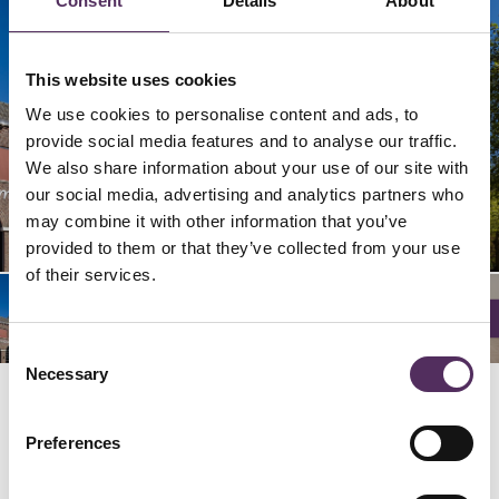
Consent
Details
About
This website uses cookies
We use cookies to personalise content and ads, to
provide social media features and to analyse our traffic.
We also share information about your use of our site with
our social media, advertising and analytics partners who
02/
06/
09/
04/
05/
08/
03/
07/
01/
10/
11/
11
11
11
11
11
11
11
11
11
11
11
may combine it with other information that you’ve
provided to them or that they’ve collected from your use
of their services.
Consent
Necessary
Selection
GERELATEERD
Preferences
Bekijk deze woningen ook eens.