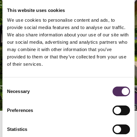
This website uses cookies
We use cookies to personalise content and ads, to
provide social media features and to analyse our traffic.
We also share information about your use of our site with
our social media, advertising and analytics partners who
may combine it with other information that you’ve
provided to them or that they’ve collected from your use
of their services.
22/
26/
29/
24/
25/
28/
02/
06/
09/
20/
23/
04/
05/
08/
27/
03/
07/
12/
16/
19/
21/
14/
15/
18/
01/
10/
13/
17/
11/
29
29
29
29
29
29
29
29
29
29
29
29
29
29
29
29
29
29
29
29
29
29
29
29
29
29
29
29
29
Consent
Necessary
Selection
Preferences
Locatie
Statistics