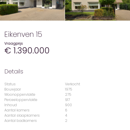
Eikenven 15
Vraagprijs
€ 1.390.000
Details
Status
Verkocht
Bouwjaar
1975
Woonoppervlakte
275
Perceeloppervlakte
917
Inhoud
900
Aantal kamers
6
Aantal slaapkamers
4
Aantal badkamers
2