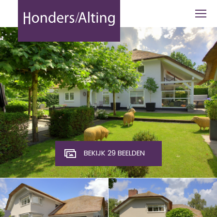
Eikenven 15 - Honders Alting
BEKIJK 29 BEELDEN