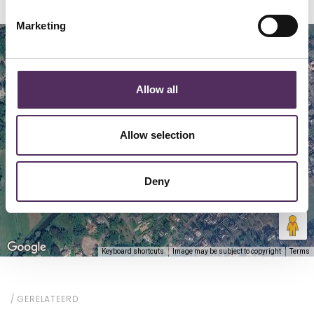
Marketing
Map
Satellite
Allow all
Allow selection
Deny
Keyboard shortcuts
Image may be subject to copyright
Terms
GERELATEERD