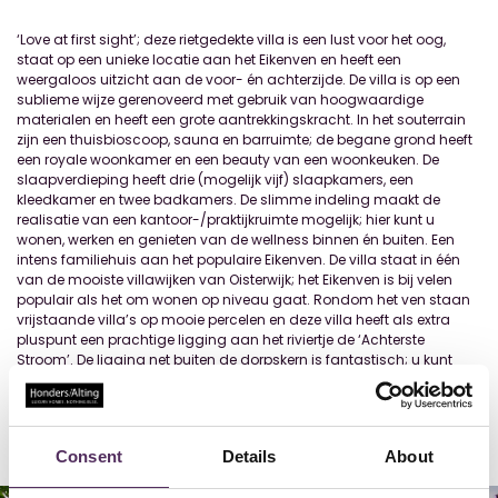
‘Love at first sight’; deze rietgedekte villa is een lust voor het oog,
staat op een unieke locatie aan het Eikenven en heeft een
weergaloos uitzicht aan de voor- én achterzijde. De villa is op een
sublieme wijze gerenoveerd met gebruik van hoogwaardige
materialen en heeft een grote aantrekkingskracht. In het souterrain
zijn een thuisbioscoop, sauna en barruimte; de begane grond heeft
een royale woonkamer en een beauty van een woonkeuken. De
slaapverdieping heeft drie (mogelijk vijf) slaapkamers, een
kleedkamer en twee badkamers. De slimme indeling maakt de
realisatie van een kantoor-/praktijkruimte mogelijk; hier kunt u
wonen, werken en genieten van de wellness binnen én buiten. Een
intens familiehuis aan het populaire Eikenven. De villa staat in één
van de mooiste villawijken van Oisterwijk; het Eikenven is bij velen
populair als het om wonen op niveau gaat. Rondom het ven staan
vrijstaande villa’s op mooie percelen en deze villa heeft als extra
pluspunt een prachtige ligging aan het riviertje de ‘Achterste
Stroom’. De ligging net buiten de dorpskern is fantastisch; u kunt
lopend naar de Lind en de Oisterwijkse bossen en vennen. Het
voorzieningenniveau van Oisterwijk is van een hoog niveau; basis-
en
...
Lees meer
Consent
Details
About