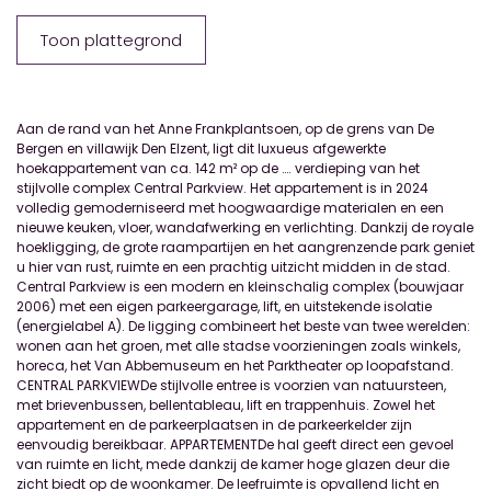
Toon plattegrond
Aan de rand van het Anne Frankplantsoen, op de grens van De
Bergen en villawijk Den Elzent, ligt dit luxueus afgewerkte
hoekappartement van ca. 142 m² op de …. verdieping van het
stijlvolle complex Central Parkview. Het appartement is in 2024
volledig gemoderniseerd met hoogwaardige materialen en een
nieuwe keuken, vloer, wandafwerking en verlichting. Dankzij de royale
hoekligging, de grote raampartijen en het aangrenzende park geniet
u hier van rust, ruimte en een prachtig uitzicht midden in de stad.
Central Parkview is een modern en kleinschalig complex (bouwjaar
2006) met een eigen parkeergarage, lift, en uitstekende isolatie
(energielabel A). De ligging combineert het beste van twee werelden:
wonen aan het groen, met alle stadse voorzieningen zoals winkels,
horeca, het Van Abbemuseum en het Parktheater op loopafstand.
CENTRAL PARKVIEWDe stijlvolle entree is voorzien van natuursteen,
met brievenbussen, bellentableau, lift en trappenhuis. Zowel het
appartement en de parkeerplaatsen in de parkeerkelder zijn
eenvoudig bereikbaar. APPARTEMENTDe hal geeft direct een gevoel
van ruimte en licht, mede dankzij de kamer hoge glazen deur die
zicht biedt op de woonkamer. De leefruimte is opvallend licht en