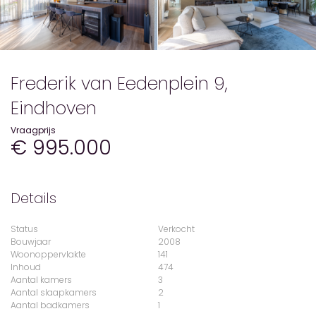
Frederik van Eedenplein 9,
Eindhoven
Vraagprijs
€ 995.000
Details
Status
Verkocht
Bouwjaar
2008
Woonoppervlakte
141
Inhoud
474
Aantal kamers
3
Aantal slaapkamers
2
Aantal badkamers
1