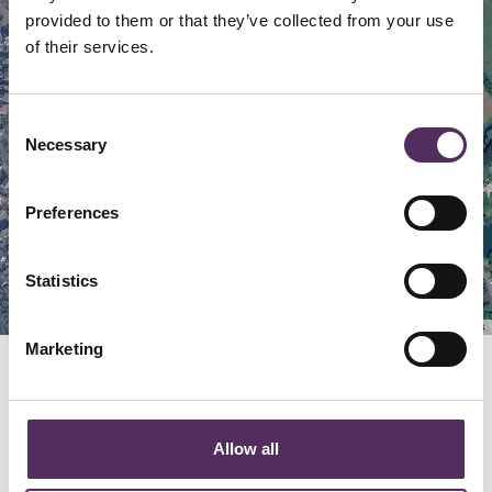
Map
Satellite
provided to them or that they’ve collected from your use
of their services.
Consent
Necessary
Selection
Preferences
Statistics
Keyboard shortcuts
Image may be subject to copyright
Terms
Marketing
GERELATEERD
Bekijk deze woningen ook eens.
Allow all