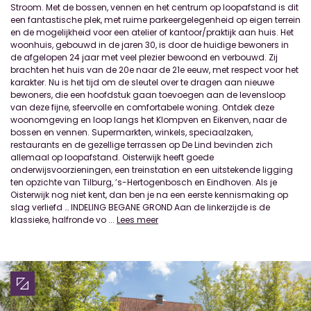
Stroom. Met de bossen, vennen en het centrum op loopafstand is dit
een fantastische plek, met ruime parkeergelegenheid op eigen terrein
en de mogelijkheid voor een atelier of kantoor/praktijk aan huis. Het
woonhuis, gebouwd in de jaren 30, is door de huidige bewoners in
de afgelopen 24 jaar met veel plezier bewoond en verbouwd. Zij
brachten het huis van de 20e naar de 21e eeuw, met respect voor het
karakter. Nu is het tijd om de sleutel over te dragen aan nieuwe
bewoners, die een hoofdstuk gaan toevoegen aan de levensloop
van deze fijne, sfeervolle en comfortabele woning. Ontdek deze
woonomgeving en loop langs het Klompven en Eikenven, naar de
bossen en vennen. Supermarkten, winkels, speciaalzaken,
restaurants en de gezellige terrassen op De Lind bevinden zich
allemaal op loopafstand. Oisterwijk heeft goede
onderwijsvoorzieningen, een treinstation en een uitstekende ligging
ten opzichte van Tilburg, ’s-Hertogenbosch en Eindhoven. Als je
Oisterwijk nog niet kent, dan ben je na een eerste kennismaking op
slag verliefd … INDELING BEGANE GROND Aan de linkerzijde is de
klassieke, halfronde vo
...
Lees meer