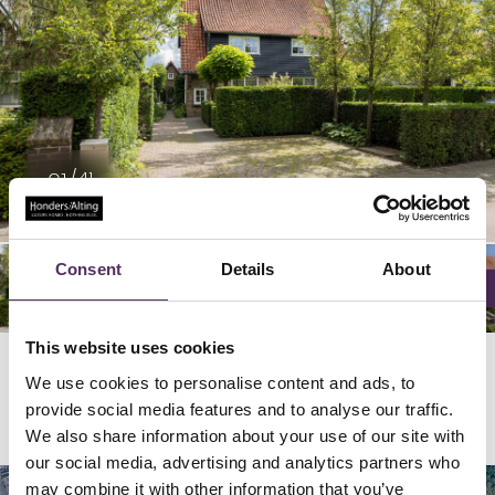
22/
26/
29/
24/
25/
28/
02/
06/
09/
20/
23/
32/
36/
39/
04/
05/
08/
27/
34/
35/
38/
40/
03/
30/
33/
07/
37/
12/
16/
19/
21/
14/
15/
18/
41/
01/
10/
13/
31/
17/
11/
41
41
41
41
41
41
41
41
41
41
41
41
41
41
41
41
41
41
41
41
41
41
41
41
41
41
41
41
41
41
41
41
41
41
41
41
41
41
41
41
41
Consent
Details
About
This website uses cookies
We use cookies to personalise content and ads, to
Locatie
provide social media features and to analyse our traffic.
We also share information about your use of our site with
our social media, advertising and analytics partners who
may combine it with other information that you’ve