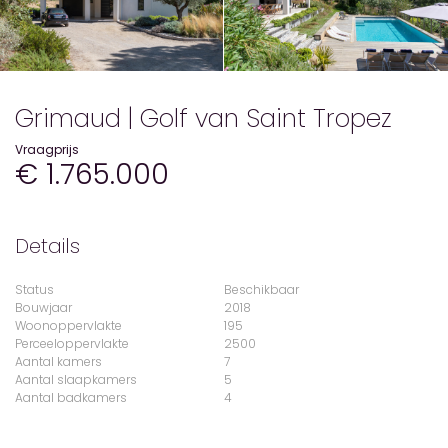
Grimaud | Golf van Saint Tropez
Vraagprijs
€ 1.765.000
Details
Status
Beschikbaar
Bouwjaar
2018
Woonoppervlakte
195
Perceeloppervlakte
2500
Aantal kamers
7
Aantal slaapkamers
5
Aantal badkamers
4