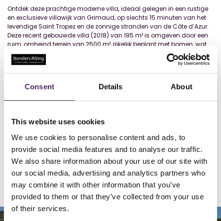
Ontdek deze prachtige moderne villa, ideaal gelegen in een rustige
en exclusieve villawijk van Grimaud, op slechts 15 minuten van het
levendige Saint Tropez en de zonnige stranden van de Côte d’Azur.
Deze recent gebouwde villa (2018) van 195 m² is omgeven door een
ruim, omheind terrein van 2500 m², rijkelijk beplant met bomen, wat
zorgt voor ultieme privacy en rust. De villa biedt een luxueuze
leefomgeving met een verfijnd ontwerp en hoogwaardige afwerking.
Bij binnenkomst wordt u verwelkomd in een ruime hal die leidt naar
een lichte woonkamer met een sfeervolle open haard. Aansluitend
Consent
Details
About
vindt u een stijlvolle eetkamer en een volledig uitgeruste keuken met
bijkeuken, perfect voor culinaire hoogstandjes. De begane grond
herbergt de royale master bedroom, compleet met een luxe
badkamer en een ruime kleedkamer. Op de eerste verdieping
This website uses cookies
bevinden zich twee en suite slaapkamers, elk met een eigen
doucheruimte en toilet, en twee extra slaapkamers die een moderne
We use cookies to personalise content and ads, to
doucheruimte en toilet delen. De buitenruimte van deze villa is een
provide social media features and to analyse our traffic.
waar paradijs. Geniet van het verwarmde zwembad, omringd door
weelderige natuur, of ontspan in uw eigen moestuin. Voor de
We also share information about your use of our site with
sportliefhebbers is er een petanquebaan, ideaal voor gezellige
our social media, advertising and analytics partners who
mi
...
Lees meer
may combine it with other information that you’ve
provided to them or that they’ve collected from your use
of their services.