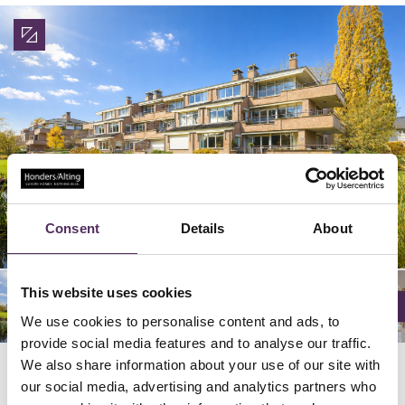
22/
26/
29/
24/
25/
28/
02/
06/
09/
20/
23/
32/
36/
04/
05/
08/
27/
34/
35/
38/
03/
30/
33/
07/
37/
12/
16/
19/
21/
14/
15/
18/
01/
10/
13/
31/
17/
11/
38
38
38
38
38
38
38
38
38
38
38
38
38
38
38
38
38
38
38
38
38
38
38
38
38
38
38
38
38
38
38
38
38
38
38
38
38
38
Consent
Details
About
This website uses cookies
We use cookies to personalise content and ads, to
provide social media features and to analyse our traffic.
We also share information about your use of our site with
our social media, advertising and analytics partners who
Locatie