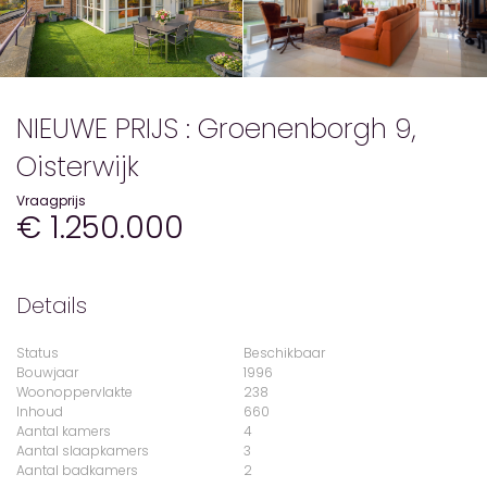
NIEUWE PRIJS : Groenenborgh 9,
Oisterwijk
Vraagprijs
€ 1.250.000
Details
Status
Beschikbaar
Bouwjaar
1996
Woonoppervlakte
238
Inhoud
660
Aantal kamers
4
Aantal slaapkamers
3
Aantal badkamers
2