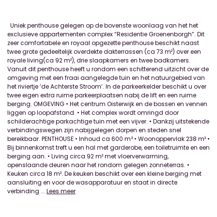
Uniek penthouse gelegen op de bovenste woonlaag van het het
exclusieve appartementen complex “Residentie Groenenborgh”. Dit
zeer comfortabele en royaal opgezette penthouse beschikt naast
twee grote gedeeltelijk overdekte dakterrassen (ca 73 m²) over een
royale living(ca 92 m²), drie slaapkamers en twee badkamers.
Vanuit dit penthouse heeft u rondom een schitterend uitzicht over de
omgeving met een fraai aangelegde tuin en het natuurgebied van
het riviertje ‘de Achterste Stroom’. In de parkeerkelder beschikt u over
twee eigen extra ruime parkeerplaatsen nabij de lift en een ruime
berging. OMGEVING • Het centrum Oisterwijk en de bossen en vennen
liggen op loopafstand. • Het complex wordt omringd door
schilderachtige parkachtige tuin met een vijver. • Dankzij uitstekende
verbindingswegen zijn nabijgelegen dorpen en steden snel
bereikbaar. PENTHOUSE • Inhoud ca 600 m³ • Woonoppervlak 238 m² •
Bij binnenkomst treft u een hal met garderobe, een toiletruimte en een
berging aan. • Living circa 92 m² met vloerverwarming,
openslaande deuren naar het rondom gelegen zonneterras. •
Keuken circa 18 m². De keuken beschikt over een kleine berging met
aansluiting en voor de wasapparatuur en staat in directe
verbinding
...
Lees meer