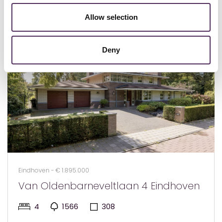
Bekijk deze woningen ook eens.
Allow selection
Deny
Eindhoven - € 1.895.000
Van Oldenbarneveltlaan 4 Eindhoven
4
1566
308