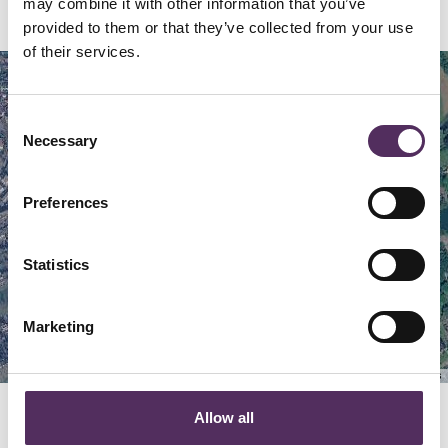
may combine it with other information that you’ve
provided to them or that they’ve collected from your use
of their services.
Map
Satellite
Consent
Necessary
Selection
Preferences
Statistics
Marketing
Keyboard shortcuts
Image may be subject to copyright
Terms
Allow all
GERELATEERD