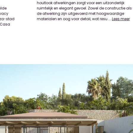
ilde
 als
ivacy
rdige
iza-stad
materialen en oog voor detail, wat resu
...
Lees meer
n Casa