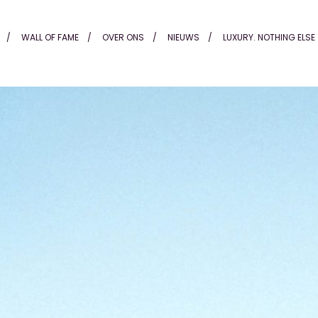
ders Alting
WALL OF FAME
OVER ONS
NIEUWS
LUXURY. NOTHING ELSE