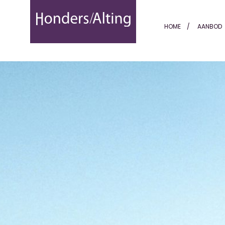
Ibiza I Casa Image B - Hon
HOME
AANBOD