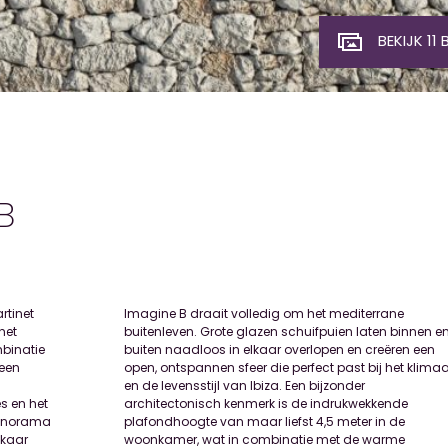
BEKIJK 11 
B
rtinet
rrane
het
n en
mbinatie
ëren een
 een
maat
s en het
ekkende
panorama
er in de
lkaar
arme