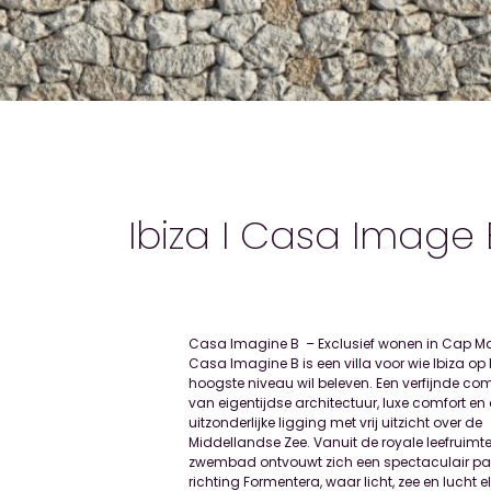
Ibiza I Casa Image 
Casa Imagine B – Exclusief wonen in Cap Ma
Imagine B draait volledig om het medite
Casa Imagine B is een villa voor wie Ibiza op 
buitenleven. Grote glazen schuifpuien laten binne
hoogste niveau wil beleven. Een verfijnde co
buiten naadloos in elkaar overlopen en cre
van eigentijdse architectuur, luxe comfort en
open, ontspannen sfeer die perfect past bij het kli
uitzonderlijke ligging met vrij uitzicht over de
en de levensstijl van Ibiza. Een bijzonder
Middellandse Zee. Vanuit de royale leefruimte
architectonisch kenmerk is de indrukw
zwembad ontvouwt zich een spectaculair 
plafondhoogte van maar liefst 4,5 met
richting Formentera, waar licht, zee en lucht e
woonkamer, wat in combinatie met de w