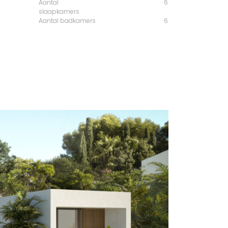
Aantal
6
slaapkamers
Aantal badkamers
6