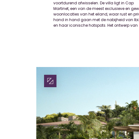
voortdurend afwisselen. De villa ligt in Cap
houtlook afwerkingen zorgt voor een uitzonderlijk
Martinet, een van de meest exclusieve en gew
ruimtelijk en elegant gevoel. Zowel de constructie
woonlocaties van het eiland, waar rust en pr
de afwerking zijn uitgevoerd met hoogwaa
hand in hand gaan met de nabijheid van Ib
en haar iconische hotspots. Het ontwerp va