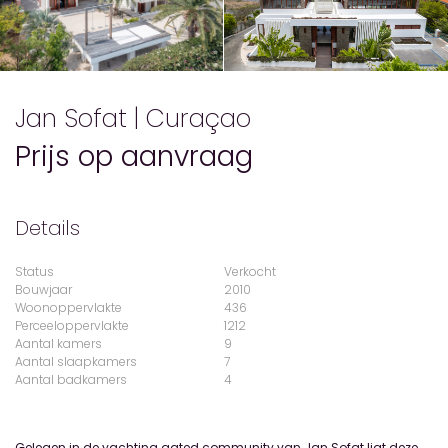
Jan Sofat | Curaçao
Prijs op aanvraag
Details
Status
Verkocht
Bouwjaar
2010
Woonoppervlakte
436
Perceeloppervlakte
1212
Aantal kamers
9
Aantal slaapkamers
7
Aantal badkamers
4
Gelegen in de yachting gated community van Jan Sofat ligt deze