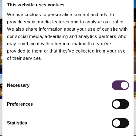
This website uses cookies
We use cookies to personalise content and ads, to
provide social media features and to analyse our traffic.
We also share information about your use of our site with
our social media, advertising and analytics partners who
may combine it with other information that you’ve
provided to them or that they’ve collected from your use
22/
26/
29/
24/
25/
28/
42/
46/
49/
02/
06/
09/
20/
23/
32/
36/
39/
44/
45/
48/
04/
05/
08/
27/
34/
35/
38/
40/
43/
50/
03/
30/
33/
47/
07/
37/
12/
16/
19/
21/
14/
15/
18/
41/
01/
10/
13/
31/
17/
11/
50
50
50
50
50
50
50
50
50
50
50
50
50
50
50
50
50
50
50
50
50
50
50
50
50
50
50
50
50
50
50
50
50
50
50
50
50
50
50
50
50
50
50
50
50
50
50
50
50
50
of their services.
Consent
Necessary
Selection
Preferences
Locatie
Statistics