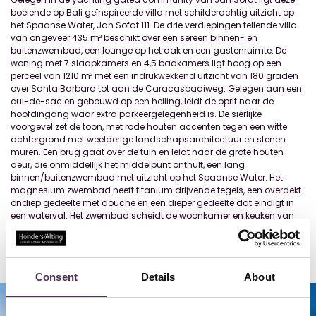
boeiende op Bali geïnspireerde villa met schilderachtig uitzicht op
het Spaanse Water, Jan Sofat 111. De drie verdiepingen tellende villa
van ongeveer 435 m² beschikt over een sereen binnen- en
buitenzwembad, een lounge op het dak en een gastenruimte. De
woning met 7 slaapkamers en 4,5 badkamers ligt hoog op een
perceel van 1210 m² met een indrukwekkend uitzicht van 180 graden
over Santa Barbara tot aan de Caracasbaaiweg. Gelegen aan een
cul-de-sac en gebouwd op een helling, leidt de oprit naar de
hoofdingang waar extra parkeergelegenheid is. De sierlijke
voorgevel zet de toon, met rode houten accenten tegen een witte
achtergrond met weelderige landschapsarchitectuur en stenen
muren. Een brug gaat over de tuin en leidt naar de grote houten
deur, die onmiddellijk het middelpunt onthult, een lang
binnen/buitenzwembad met uitzicht op het Spaanse Water. Het
magnesium zwembad heeft titanium drijvende tegels, een overdekt
ondiep gedeelte met douche en een dieper gedeelte dat eindigt in
een waterval. Het zwembad scheidt de woonkamer en keuken van
de open split-level indeling van de bovenste verdieping met uitzicht
op het water. Hoge plafonds met da
...
Lees meer
Consent
Details
About