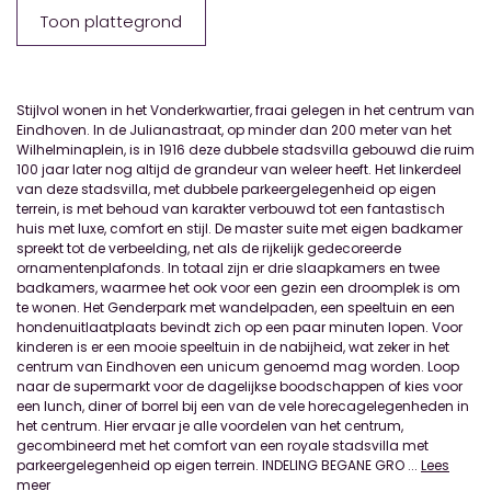
Toon plattegrond
Stijlvol wonen in het Vonderkwartier, fraai gelegen in het centrum van
Eindhoven. In de Julianastraat, op minder dan 200 meter van het
Wilhelminaplein, is in 1916 deze dubbele stadsvilla gebouwd die ruim
100 jaar later nog altijd de grandeur van weleer heeft. Het linkerdeel
van deze stadsvilla, met dubbele parkeergelegenheid op eigen
terrein, is met behoud van karakter verbouwd tot een fantastisch
huis met luxe, comfort en stijl. De master suite met eigen badkamer
spreekt tot de verbeelding, net als de rijkelijk gedecoreerde
ornamentenplafonds. In totaal zijn er drie slaapkamers en twee
badkamers, waarmee het ook voor een gezin een droomplek is om
te wonen. Het Genderpark met wandelpaden, een speeltuin en een
hondenuitlaatplaats bevindt zich op een paar minuten lopen. Voor
kinderen is er een mooie speeltuin in de nabijheid, wat zeker in het
centrum van Eindhoven een unicum genoemd mag worden. Loop
naar de supermarkt voor de dagelijkse boodschappen of kies voor
een lunch, diner of borrel bij een van de vele horecagelegenheden in
het centrum. Hier ervaar je alle voordelen van het centrum,
gecombineerd met het comfort van een royale stadsvilla met
parkeergelegenheid op eigen terrein. INDELING BEGANE GRO
...
Lees
meer