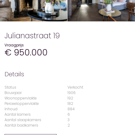
Julianastraat 19
Vraagprijs
€ 950.000
Details
Status
Verkocht
Bouwjaar
1906
Woonoppervlakte
192
Perceeloppervlakte
182
Inhoud
884
Aantal kamers
6
Aantal slaapkamers
3
Aantal badkamers
2