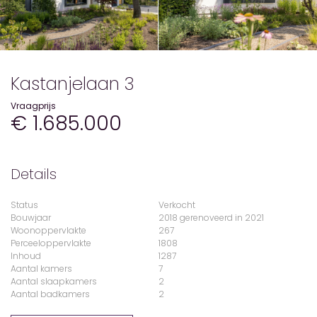
Kastanjelaan 3
Vraagprijs
€ 1.685.000
Details
Status
Verkocht
Bouwjaar
2018 gerenoveerd in 2021
Woonoppervlakte
267
Perceeloppervlakte
1808
Inhoud
1287
Aantal kamers
7
Aantal slaapkamers
2
Aantal badkamers
2