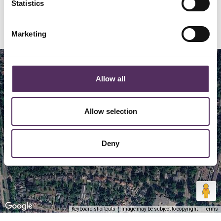
Statistics
Locatie
Marketing
Map
Satellite
Allow all
Allow selection
Deny
Keyboard shortcuts
Image may be subject to copyright
Terms