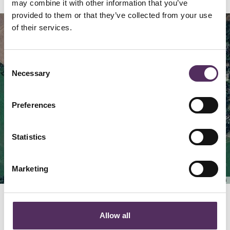
may combine it with other information that you’ve
provided to them or that they’ve collected from your use
of their services.
Map
Satellite
Consent
Necessary
Selection
Preferences
Statistics
Marketing
Keyboard shortcuts
Image may be subject to copyright
Terms
GERELATEERD
Allow all