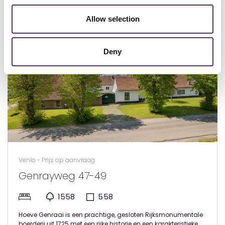
Bekijk deze woningen ook eens.
Allow selection
Deny
Venlo - Prijs op aanvraag
Genrayweg 47-49
1558
558
Hoeve Genraai is een prachtige, gesloten Rijksmonumentale
boerderij uit 1725 met een rijke historie en een karakteristieke