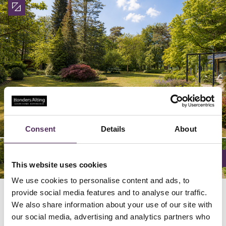
02/
06/
04/
05/
03/
01/
6
6
6
6
6
6
Consent
Details
About
This website uses cookies
We use cookies to personalise content and ads, to
provide social media features and to analyse our traffic.
We also share information about your use of our site with
Locatie
our social media, advertising and analytics partners who