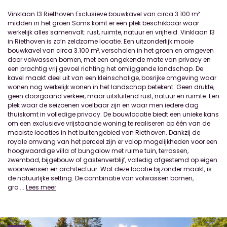
Vinklaan 13 Riethoven Exclusieve bouwkavel van circa 3.100 m²
midden in het groen Soms komt er een plek beschikbaar waar
werkelijk alles samenvalt: rust, ruimte, natuur en vrijheid. Vinklaan 13
in Riethoven is zo’n zeldzame locatie. Een uitzonderlijk mooie
bouwkavel van circa 3.100 m², verscholen in het groen en omgeven
door volwassen bomen, met een ongekende mate van privacy en
een prachtig vrij gevoel richting het omliggende landschap. De
kavel maakt deel uit van een kleinschalige, bosrijke omgeving waar
wonen nog werkelijk wonen in het landschap betekent. Geen drukte,
geen doorgaand verkeer, maar uitsluitend rust, natuur en ruimte. Een
plek waar de seizoenen voelbaar zijn en waar men iedere dag
thuiskomt in volledige privacy. De bouwlocatie biedt een unieke kans
om een exclusieve vrijstaande woning te realiseren op één van de
mooiste locaties in het buitengebied van Riethoven. Dankzij de
royale omvang van het perceel zijn er volop mogelijkheden voor een
hoogwaardige villa of bungalow met ruime tuin, terrassen,
zwembad, bijgebouw of gastenverblijf, volledig afgestemd op eigen
woonwensen en architectuur. Wat deze locatie bijzonder maakt, is
de natuurlijke setting. De combinatie van volwassen bomen,
gro
...
Lees meer