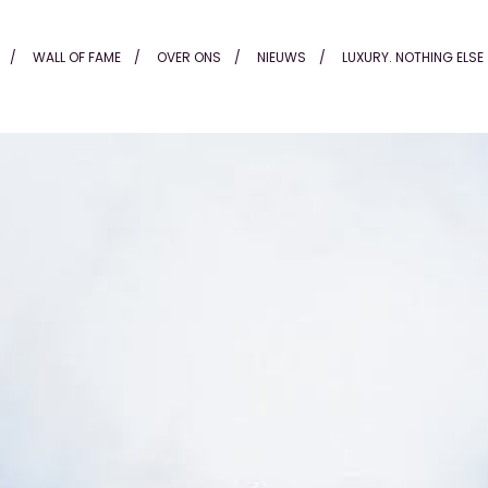
Alting
WALL OF FAME
OVER ONS
NIEUWS
LUXURY. NOTHING ELSE