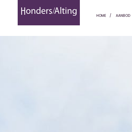
Kerkebogerd 81 - Honders 
HOME
AANBOD