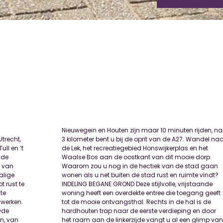
trecht,
del naar
ll en ’t
s en het
nde
rp.
, van
 gaan
alige
indt?
t rust te
jstaande
te
eft
 werken.
l is de
wde
oor
n, van
imp van