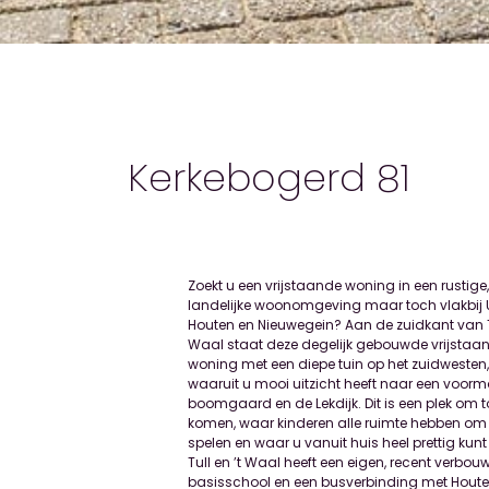
Kerkebogerd 81
Zoekt u een vrijstaande woning in een rustige,
Nieuwegein en Houten zijn maar 10 minuten rijden, na
landelijke woonomgeving maar toch vlakbij U
3 kilometer bent u bij de oprit van de A27. Wan
Houten en Nieuwegein? Aan de zuidkant van Tu
de Lek, het recreatiegebied Honswijkerpla
Waal staat deze degelijk gebouwde vrijstaa
Waalse Bos aan de oostkant van dit mooie do
woning met een diepe tuin op het zuidwesten
Waarom zou u nog in de hectiek van de stad
waaruit u mooi uitzicht heeft naar een voorm
wonen als u net buiten de stad rust en ruimte v
boomgaard en de Lekdijk. Dit is een plek om to
INDELING BEGANE GROND Deze stijlvolle, vri
komen, waar kinderen alle ruimte hebben om 
woning heeft een overdekte entree die toegang ge
spelen en waar u vanuit huis heel prettig kunt
tot de mooie ontvangsthal. Rechts in de ha
Tull en ’t Waal heeft een eigen, recent verbou
hardhouten trap naar de eerste verdieping en d
basisschool en een busverbinding met Houte
het raam aan de linkerzijde vangt u al een gl