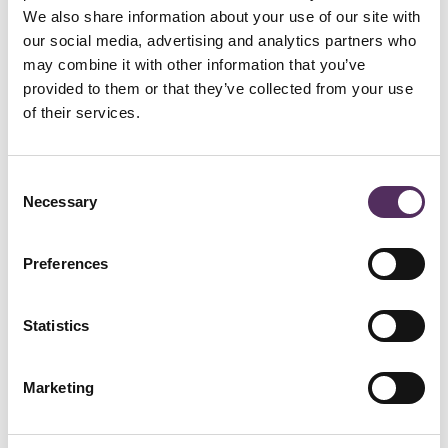
We also share information about your use of our site with
Aan de prachtige Kivitslaan, omringd door rust en natuur, staat
deze charmante villa in een klassieke stijl op een fraai perceel van
our social media, advertising and analytics partners who
890 m². Hier woon je, omringd door groen, op een fantastische
may combine it with other information that you’ve
plek met de bossen en vennen op loopafstand. De villa heeft drie
provided to them or that they’ve collected from your use
slaapkamers waarvan één voorzien van inloopkast, twee
badkamers, een ruime werk-/studeerkamer en een prachtig
of their services.
aangelegde tuin met veel privacy.
Consent
Necessary
Selection
GERELATEERD
Bekijk deze woningen ook eens.
Preferences
Statistics
Marketing