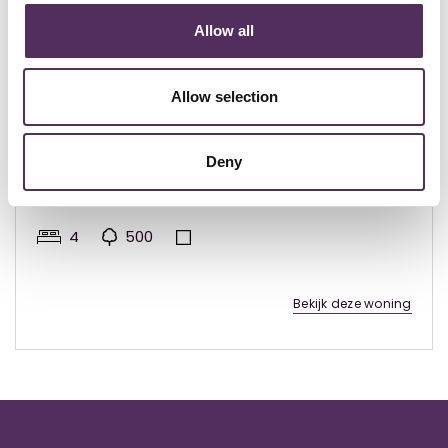
Allow all
Allow selection
Rojales - € 1.475.000
Villa in Rojales (Pueblo Lucero,
Deny
Alicante)
4
500
Bekijk deze woning