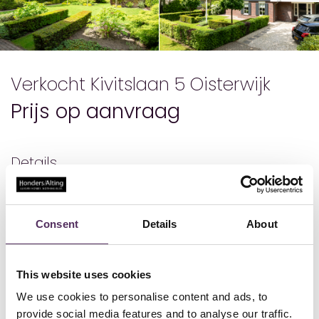
Verkocht Kivitslaan 5 Oisterwijk
Prijs op aanvraag
Details
Status
Verkocht
Bouwjaar
2006
Woonoppervlakte
295
Consent
Details
About
Perceeloppervlakte
890
Inhoud
1095
Aantal kamers
7
Aantal slaapkamers
3
This website uses cookies
Aantal badkamers
2
We use cookies to personalise content and ads, to
provide social media features and to analyse our traffic.