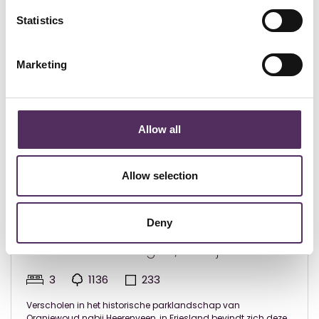
Bekijk deze woningen ook eens.
Statistics
Marketing
Allow all
Allow selection
Deny
Oranjewoud - € 1.750.000
Prins Bernhardweg 73, Oranjewoud
3
1136
233
Verscholen in het historische parklandschap van
Oranjewoud nabij Heerenveen, in Friesland bevindt zich deze