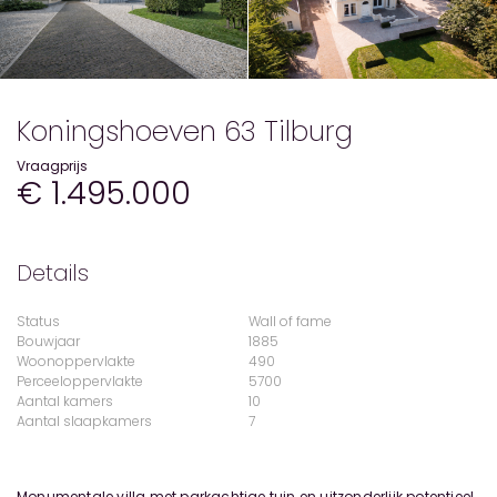
Koningshoeven 63 Tilburg
Vraagprijs
€ 1.495.000
Details
Status
Wall of fame
Bouwjaar
1885
Woonoppervlakte
490
Perceeloppervlakte
5700
Aantal kamers
10
Aantal slaapkamers
7
Monumentale villa met parkachtige tuin en uitzonderlijk potentieel