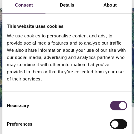
Consent
Details
About
Map
Satellite
This website uses cookies
We use cookies to personalise content and ads, to
provide social media features and to analyse our traffic.
We also share information about your use of our site with
our social media, advertising and analytics partners who
may combine it with other information that you’ve
provided to them or that they’ve collected from your use
of their services.
Consent
Necessary
Keyboard shortcuts
Image may be subject to copyright
Terms
Selection
Preferences
GERELATEERD