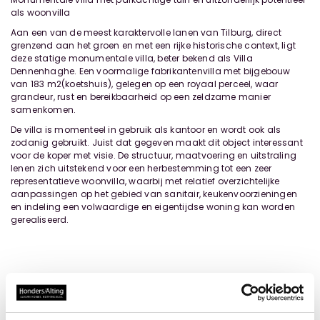
als woonvilla
Aan een van de meest karaktervolle lanen van Tilburg, direct
grenzend aan het groen en met een rijke historische context, ligt
deze statige monumentale villa, beter bekend als Villa
Dennenhaghe. Een voormalige fabrikantenvilla met bijgebouw
van 183 m2(koetshuis), gelegen op een royaal perceel, waar
grandeur, rust en bereikbaarheid op een zeldzame manier
samenkomen.
De villa is momenteel in gebruik als kantoor en wordt ook als
zodanig gebruikt. Juist dat gegeven maakt dit object interessant
voor de koper met visie. De structuur, maatvoering en uitstraling
lenen zich uitstekend voor een herbestemming tot een zeer
representatieve woonvilla, waarbij met relatief overzichtelijke
aanpassingen op het gebied van sanitair, keukenvoorzieningen
en indeling een volwaardige en eigentijdse woning kan worden
gerealiseerd.
Locatie