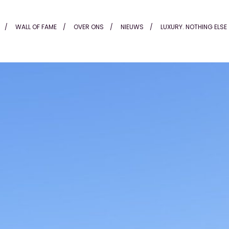
b | Golden Mile | Costa de
WALL OF FAME
OVER ONS
NIEUWS
LUXURY. NOTHING ELSE