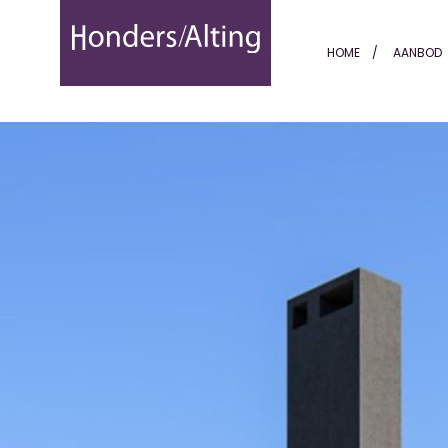
Las Lomas del Marbella Clu
HOME
AANBOD