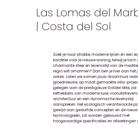
Las Lomas del Marb
| Costa del Sol
Zoek je naar strakke, moderne lijnen en een ei
indruk maken met hun topkwaliteit en wow-
karakter voor je nieuwe woning, terwijl je toch
Deze zuidgerichte, moderne villa van 931 m² staat
charmante sfeer en levensstijl van de medite
een perceel van 1.011 m² en strekt zich uit o
regio wilt omarmen? Dan ben je hier aan het j
verdiepingen en een solarium. Met zijn stijlvolle
adres. Laten we samen jouw droomhuis realis
elegante ontwerp, innovatieve kenmerken en
gloednieuwe, op maat gemaakte villa-projec
uitzicht op zee en de bergen, zal het een markan
gelegen aan de prestigieuze Golden Mile, zal
aanwezigheid zijn in een van de meest gevestigde
liefhebbers van moderne luxe, vooruitstreven
woonwijken van Marbella, Las Lomas del Marbel
architectuur en een dynamische levensstijl
Club, aan de Golden Mile. Dit uitgestrekte landgoed
aanspreken. Het ecologisch verantwoorde p
van 35 hectare, met weelderige groene zone
gewijd aan gedurfde concepten en de nieuw
exclusieve eigendommen, bevindt zich tegenover 
technologieën, zal worden gebouwd met
iconische Puente Romano Hotel, vlakbij de
hoogwaardige specificaties en afwerkingen 