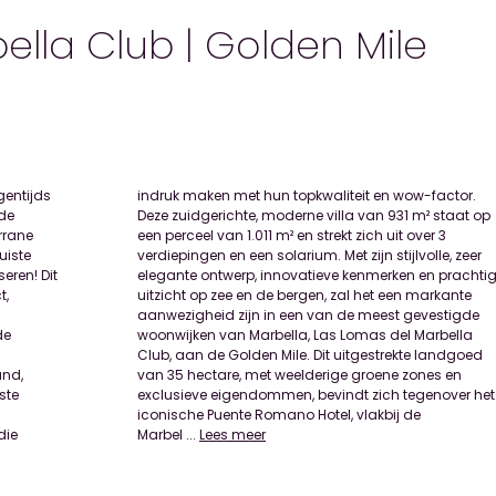
ella Club | Golden Mile
gentijds
factor.
 de
 op
rrane
ver 3
uiste
, zeer
eren! Dit
 prachtig
t,
te
de
la
and,
s en
ste
het
die
Marbel
...
Lees meer