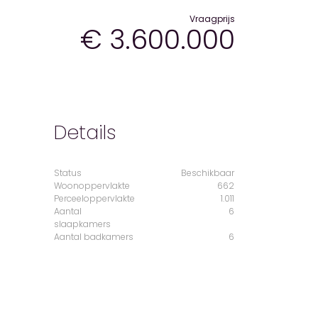
Vraagprijs
€ 3.600.000
Details
Status
Beschikbaar
Woonoppervlakte
662
Perceeloppervlakte
1.011
Aantal
6
slaapkamers
Aantal badkamers
6