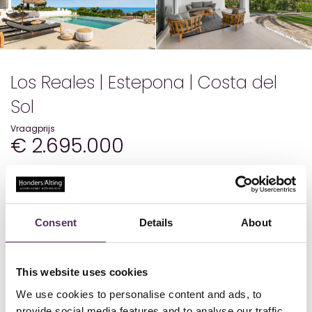
Los Reales | Estepona | Costa del
Sol
Vraagprijs
€ 2.695.000
Details
Consent
Details
About
Status
Beschikbaar
Bouwjaar
2023
Woonoppervlakte
389
Perceeloppervlakte
4948
This website uses cookies
Aantal slaapkamers
5
Aantal badkamers
5.5
We use cookies to personalise content and ads, to
provide social media features and to analyse our traffic.