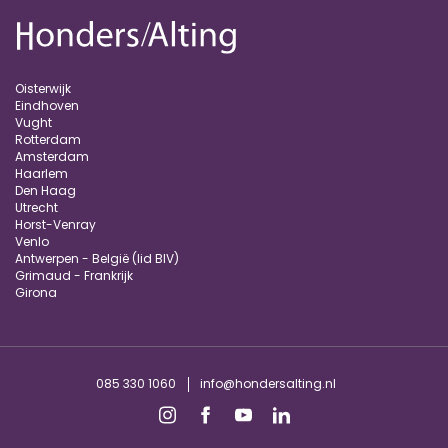
Oisterwijk
Eindhoven
Vught
Rotterdam
Amsterdam
Haarlem
Den Haag
Utrecht
Horst-Venray
Venlo
Antwerpen - België (lid BIV)
Grimaud - Frankrijk
Girona
085 330 1060
info@hondersalting.nl