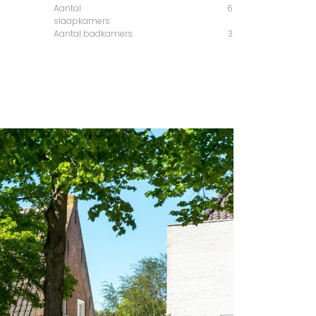
Aantal
6
slaapkamers
Aantal badkamers
3