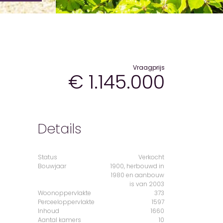
Vraagprijs
€ 1.145.000
Details
Status
Verkocht
Bouwjaar
1900, herbouwd in
1980 en aanbouw
is van 2003
Woonoppervlakte
373
Perceeloppervlakte
1597
Inhoud
1660
Aantal kamers
10