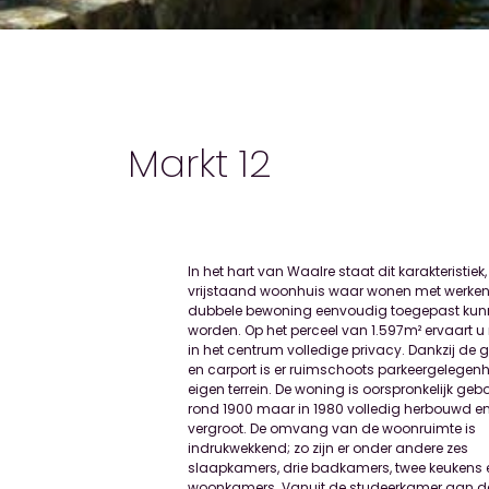
Markt 12
In het hart van Waalre staat dit karakteristiek,
kenmerkende kiosk en het fraaie groe
vrijstaand woonhuis waar wonen met werken
woonkamers en tuinkamer zijn georiënteerd op
dubbele bewoning eenvoudig toegepast ku
zonovergoten achtertuin en laten u haast verg
worden. Op het perceel van 1.597m² ervaart 
dat u in het hart van Waalre woont. Alle 
in het centrum volledige privacy. Dankzij de
voorzieningen voor jong en oud liggen 
en carport is er ruimschoots parkeergelegen
handbereik, waaronder goede onderwi
eigen terrein. De woning is oorspronkelijk ge
sportfaciliteiten. Waalre wordt omringd
rond 1900 maar in 1980 volledig herbouwd en
prachtige natuur en heeft een gunstige lig
vergroot. De omvang van de woonruimte is
opzichte van de A2, A50 en de A67. Het centrum van
indrukwekkend; zo zijn er onder andere zes
Eindhoven, ASML, de High Tech Campus, Flight Forum
slaapkamers, drie badkamers, twee keukens 
en diverse ziekenhuizen zijn met de auto, f
woonkamers. Vanuit de studeerkamer aan d
openbaar vervoer uitstekend en snel bereikbaar