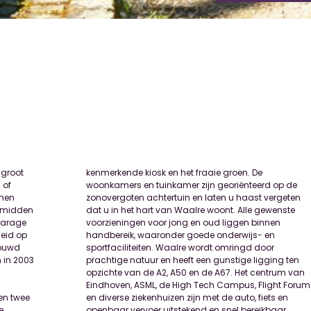
 groot
n. De
 of
 de
nnen
eten
u midden
gewenste
 garage
binnen
heid op
js- en
bouwd
 door
 in 2003
ging ten
en twee
iets en
e
.