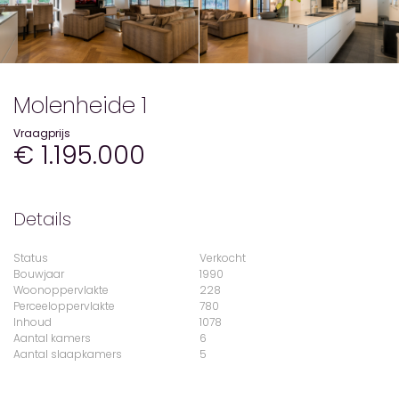
Molenheide 1
Vraagprijs
€ 1.195.000
Details
Status
Verkocht
Bouwjaar
1990
Woonoppervlakte
228
Perceeloppervlakte
780
Inhoud
1078
Aantal kamers
6
Aantal slaapkamers
5