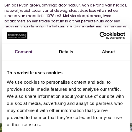
Een oase van groen, omringd door natuur. Aan de rand van het bos,
nauwelijks zichtbaar vanaf de weg, staat deze luxe villa met een
inhoud van maar liefst 1078 m3. Met vier slaapkamers, twee
badkamers en een fraaie bostuin is dit het perfecte huis voor een
gezin en voor de natuurliefhebber, met de mogelijkheid om kippen en
andere dieren te houden. Hoge bomen en bosschages omringen
het perceel, waardoor privacy volop aanwezig is. De dubbele
garage voor de auto-/motorliefhebber en een grote wijnkelder
bieden alle facetten van ‘het goede leven’ op een fantastische
Consent
Details
About
locatie net buiten Eindhoven. Deze exclusieve woonomgeving, met
vrijstaande villa’s op grote bospercelen, bevindt zich tussen Lieshout,
Nuenen en Stiphout. Het centrum van Eindhoven is slechts 10
minuten rijden en u woont in de omgeving van het natuurgebied
This website uses cookies
Kamerven, waar een ‘rondje Kamerven’ circa 2 kilometer telt. Voor
voorzieningen als supermarkten, winkels, scholen en sport kunt u
We use cookies to personalise content and ads, to
terecht in Lieshout, Nuenen, Stiphout en uiteraard Eindhoven. BEGANE
provide social media features and to analyse our traffic.
GROND Vanaf de Molenheide rijdt u, via een prachtige poort, naar de
bosvilla. Niet alleen in de dubbele garage, maar ook aan de
We also share information about your use of our site with
voorzijde is ruime parkeergelegenheid. Via een buitentrap loopt u
our social media, advertising and analytics partners who
naa
...
Lees meer
may combine it with other information that you’ve
provided to them or that they’ve collected from your use
of their services.