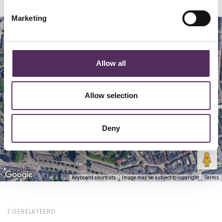
Marketing
Map
Satellite
Allow all
Allow selection
Deny
Keyboard shortcuts
Image may be subject to copyright
Terms
GERELATEERD