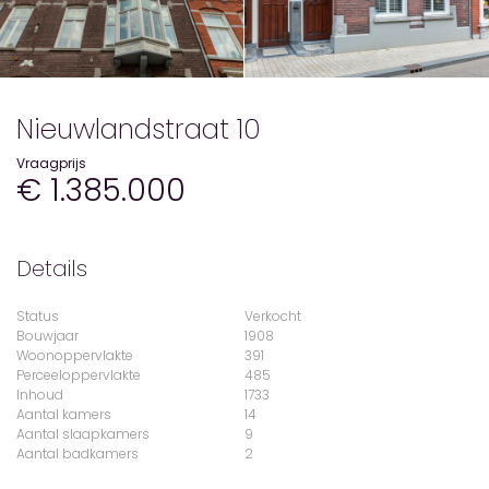
Nieuwlandstraat 10
Vraagprijs
€ 1.385.000
Details
Status
Verkocht
Bouwjaar
1908
Woonoppervlakte
391
Perceeloppervlakte
485
Inhoud
1733
Aantal kamers
14
Aantal slaapkamers
9
Aantal badkamers
2