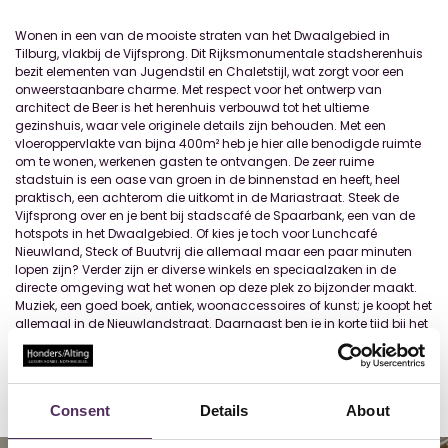
Wonen in een van de mooiste straten van het Dwaalgebied in
Tilburg, vlakbij de Vijfsprong. Dit Rijksmonumentale stadsherenhuis
bezit elementen van Jugendstil en Chaletstijl, wat zorgt voor een
onweerstaanbare charme. Met respect voor het ontwerp van
architect de Beer is het herenhuis verbouwd tot het ultieme
gezinshuis, waar vele originele details zijn behouden. Met een
vloeroppervlakte van bijna 400m² heb je hier alle benodigde ruimte
om te wonen, werkenen gasten te ontvangen. De zeer ruime
stadstuin is een oase van groen in de binnenstad en heeft, heel
praktisch, een achterom die uitkomt in de Mariastraat. Steek de
Vijfsprong over en je bent bij stadscafé de Spaarbank, een van de
hotspots in het Dwaalgebied. Of kies je toch voor Lunchcafé
Nieuwland, Steck of Buutvrij die allemaal maar een paar minuten
lopen zijn? Verder zijn er diverse winkels en speciaalzaken in de
directe omgeving wat het wonen op deze plek zo bijzonder maakt.
Muziek, een goed boek, antiek, woonaccessoires of kunst; je koopt het
allemaal in de Nieuwlandstraat. Daarnaast ben je in korte tijd bij het
treinstation, theater en de bekende winkelstraten van deze fraaie
stad. BEGANE GROND Bij de rondboogportiek, die wordt gedeeld met
huisn
...
Lees meer
Consent
Details
About