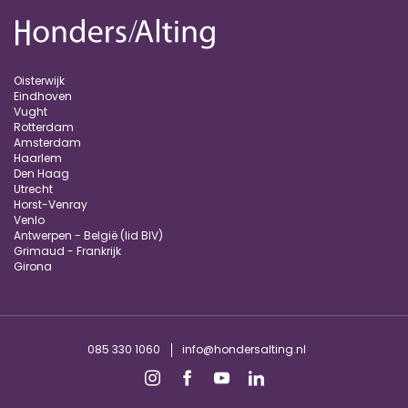
Oisterwijk
Eindhoven
Vught
Rotterdam
Amsterdam
Haarlem
Den Haag
Utrecht
Horst-Venray
Venlo
Antwerpen - België (lid BIV)
Grimaud - Frankrijk
Girona
085 330 1060
info@hondersalting.nl