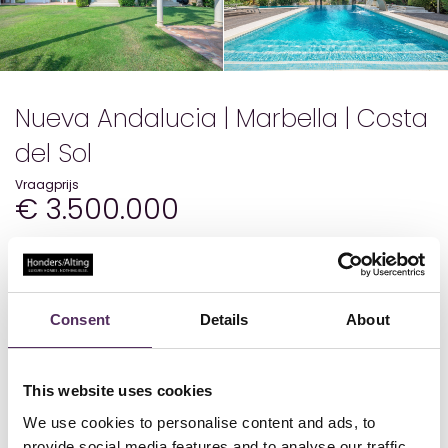
Nueva Andalucia | Marbella | Costa
del Sol
Vraagprijs
€ 3.500.000
Details
Consent
Details
About
Status
Beschikbaar
Bouwjaar
Geheel gerenoveerd in 2010
Woonoppervlakte
720
Perceeloppervlakte
1750
This website uses cookies
Aantal slaapkamers
6
Aantal badkamers
7
We use cookies to personalise content and ads, to
provide social media features and to analyse our traffic.