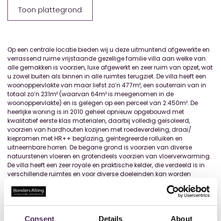
Toon plattegrond
Op een centrale locatie bieden wij u deze uitmuntend afgewerkte en
verrassend ruime vrijstaande gezellige familie villa aan welke van
alle gemakken is voorzien, luxe afgewerkt en zeer ruim van opzet, wat
u zowel buiten als binnen in alle ruimtes terugziet. De villa heeft een
woonoppervlakte van maar liefst zo’n 477m², een souterrain van in
totaal zo’n 231m² (waarvan 64m² is meegenomen in de
woonoppervlakte) en is gelegen op een perceel van 2.450m². De
heerlijke woning is in 2010 geheel opnieuw opgebouwd met
kwalitatief eerste klas materialen, daarbij volledig geïsoleerd,
voorzien van hardhouten kozijnen met roedeverdeling, draai/
kiepramen met HR++ beglazing, geïntegreerde rolluiken en
uitneembare horren. De begane grond is voorzien van diverse
natuurstenen vloeren en grotendeels voorzien van vloerverwarming.
De villa heeft een zeer royale en praktische kelder, die verdeeld is in
verschillende ruimtes en voor diverse doeleinden kan worden
gebruikt. Op de begane grond is de villa onder andere voorzien van
een ruime living met vestibule, tuinkamer, sfeervolle woonkeuken,
bijkeuken, badkamer en twee multifunctionele kamers (die ideaal
gebruikt kunnen worden als slaap-/ werk-/ speelkamer of kantoor
aan huis
...
Lees meer
Consent
Details
About