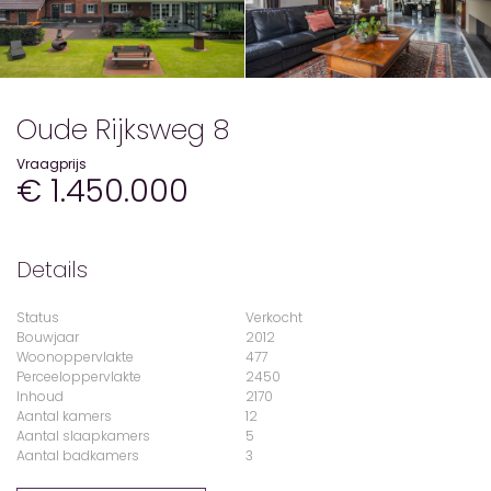
Oude Rijksweg 8
Vraagprijs
€ 1.450.000
Details
Status
Verkocht
Bouwjaar
2012
Woonoppervlakte
477
Perceeloppervlakte
2450
Inhoud
2170
Aantal kamers
12
Aantal slaapkamers
5
Aantal badkamers
3