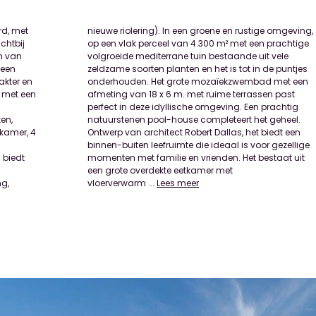
rd, met
geving,
chtbij
chtige
m van
 vele
 een
tjes
akter en
met een
 met een
sen past
en,
el.
kamer, 4
iedt een
 biedt
at uit
ng,
vloerverwarm
...
Lees meer