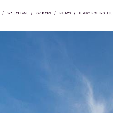
d'Azur - Honders Alting
WALL OF FAME
OVER ONS
NIEUWS
LUXURY. NOTHING ELSE