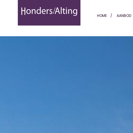
Roquefort-les-Pins | Côte 
HOME
AANBOD