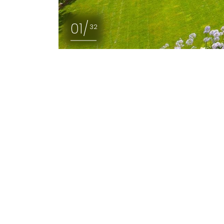
05/
08/
04/
06/
09/
03/
25/
28/
30/
02/
07/
20/
24/
26/
29/
23/
32/
22/
27/
15/
18/
01/
10/
14/
16/
19/
13/
31/
12/
17/
21/
11/
32
32
32
32
32
32
32
32
32
32
32
32
32
32
32
32
32
32
32
32
32
32
32
32
32
32
32
32
32
32
32
32
Locatie