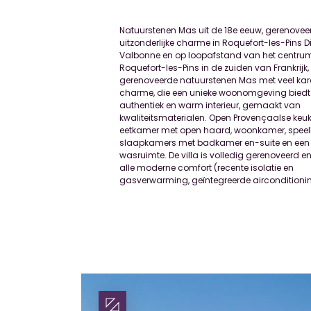
Natuurstenen Mas uit de 18e eeuw, gerenovee
nieuwe riolering). In een groene en rustige om
uitzonderlijke charme in Roquefort-les-Pins Di
op een vlak perceel van 4.300 m² met een pra
Valbonne en op loopafstand van het centru
volgroeide mediterrane tuin bestaande uit
Roquefort-les-Pins in de zuiden van Frankrijk,
zeldzame soorten planten en het is tot in de pun
gerenoveerde natuurstenen Mas met veel kar
onderhouden. Het grote mozaïekzwembad 
charme, die een unieke woonomgeving biedt
afmeting van 18 x 6 m. met ruime terras
authentiek en warm interieur, gemaakt van
perfect in deze idyllische omgeving. Een prachtig
kwaliteitsmaterialen. Open Provençaalse keuk
natuurstenen pool-house completeert het gehe
eetkamer met open haard, woonkamer, speel
Ontwerp van architect Robert Dallas, het b
slaapkamers met badkamer en-suite en een
binnen-buiten leefruimte die ideaal is voor gezellige
wasruimte. De villa is volledig gerenoveerd en
momenten met familie en vrienden. Het besta
alle moderne comfort (recente isolatie en
een grote overdekte eetkamer met
gasverwarming, geïntegreerde airconditioni