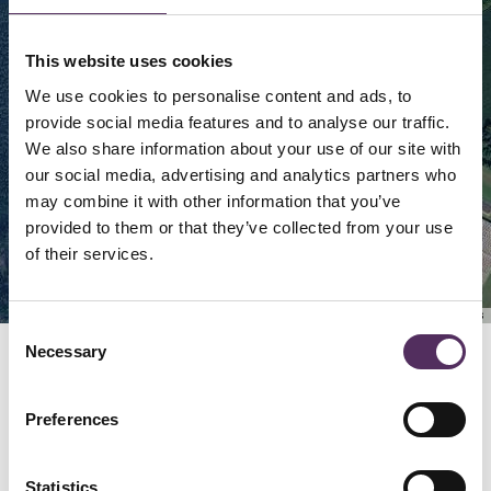
This website uses cookies
We use cookies to personalise content and ads, to
provide social media features and to analyse our traffic.
We also share information about your use of our site with
our social media, advertising and analytics partners who
may combine it with other information that you’ve
provided to them or that they’ve collected from your use
of their services.
Keyboard shortcuts
Image may be subject to copyright
Terms
Consent
Necessary
Selection
GERELATEERD
Bekijk deze woningen ook eens.
Preferences
Statistics