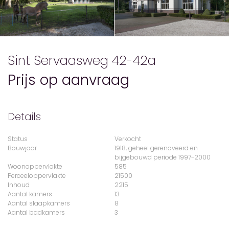
Sint Servaasweg 42-42a
Prijs op aanvraag
Details
Status
Verkocht
Bouwjaar
1918, geheel gerenoveerd en
bijgebouwd periode 1997-2000
Woonoppervlakte
585
Perceeloppervlakte
21500
Inhoud
2215
Aantal kamers
13
Aantal slaapkamers
8
Aantal badkamers
3