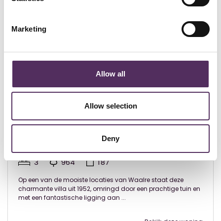
Marketing
Allow all
Allow selection
Waalre - € 1.750.000
Deny
Vincent Cleerdinlaan 2 Waalre
3
964
187
Op een van de mooiste locaties van Waalre staat deze
charmante villa uit 1952, omringd door een prachtige tuin en
met een fantastische ligging aan ...