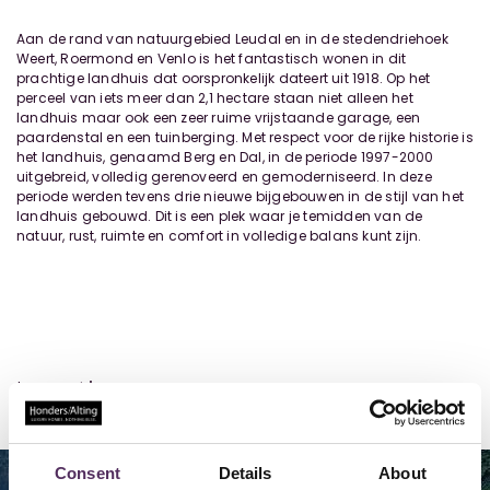
Aan de rand van natuurgebied Leudal en in de stedendriehoek
Weert, Roermond en Venlo is het fantastisch wonen in dit
prachtige landhuis dat oorspronkelijk dateert uit 1918. Op het
perceel van iets meer dan 2,1 hectare staan niet alleen het
landhuis maar ook een zeer ruime vrijstaande garage, een
paardenstal en een tuinberging. Met respect voor de rijke historie is
het landhuis, genaamd Berg en Dal, in de periode 1997-2000
uitgebreid, volledig gerenoveerd en gemoderniseerd. In deze
periode werden tevens drie nieuwe bijgebouwen in de stijl van het
landhuis gebouwd. Dit is een plek waar je temidden van de
natuur, rust, ruimte en comfort in volledige balans kunt zijn.
Locatie
Consent
Details
About
Map
Satellite