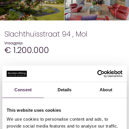
Slachthuisstraat 94 , Mol
Vraagprijs
€ 1.200.000
Details
Status
Beschikbaar
Bouwjaar
1998
Consent
Details
About
Woonoppervlakte
285
Perceeloppervlakte
2805
Inhoud
1026
Aantal kamers
6
This website uses cookies
Aantal slaapkamers
4
We use cookies to personalise content and ads, to
Aantal badkamers
2
provide social media features and to analyse our traffic.