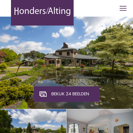
Slachthuisstraat 94 , Mol - Honders Al
BEKIJK 24 BEELDEN