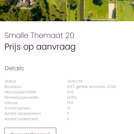
Smalle Themaat 20
Prijs op aanvraag
Details
Status
Verkocht
Bouwjaar
1647, gehele renovatie 2008
Woonoppervlakte
636
Perceeloppervlakte
14750
Inhoud
3121
Aantal kamers
12
Aantal slaapkamers
5
Aantal badkamers
3