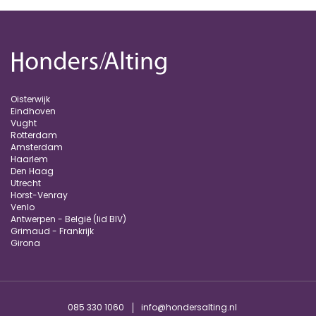
Oisterwijk
Eindhoven
Vught
Rotterdam
Amsterdam
Haarlem
Den Haag
Utrecht
Horst-Venray
Venlo
Antwerpen - België (lid BIV)
Grimaud - Frankrijk
Girona
085 330 1060
info@hondersalting.nl