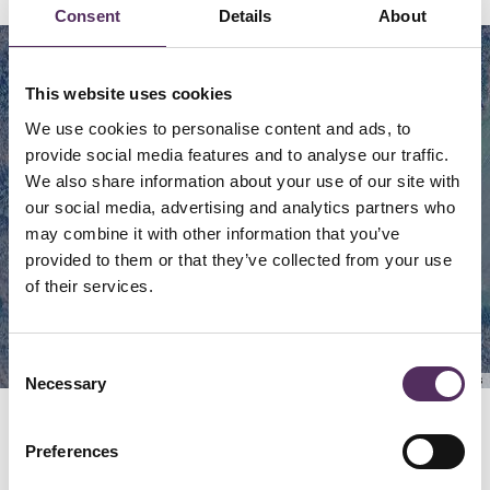
Consent
Details
About
Map
Satellite
This website uses cookies
We use cookies to personalise content and ads, to
provide social media features and to analyse our traffic.
We also share information about your use of our site with
our social media, advertising and analytics partners who
may combine it with other information that you’ve
provided to them or that they’ve collected from your use
of their services.
Consent
Necessary
Keyboard shortcuts
Image may be subject to copyright
Terms
Selection
Preferences
GERELATEERD