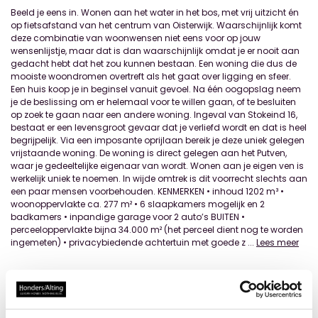
Beeld je eens in. Wonen aan het water in het bos, met vrij uitzicht én
op fietsafstand van het centrum van Oisterwijk. Waarschijnlijk komt
deze combinatie van woonwensen niet eens voor op jouw
wensenlijstje, maar dat is dan waarschijnlijk omdat je er nooit aan
gedacht hebt dat het zou kunnen bestaan. Een woning die dus de
mooiste woondromen overtreft als het gaat over ligging en sfeer.
Een huis koop je in beginsel vanuit gevoel. Na één oogopslag neem
je de beslissing om er helemaal voor te willen gaan, of te besluiten
op zoek te gaan naar een andere woning. Ingeval van Stokeind 16,
bestaat er een levensgroot gevaar dat je verliefd wordt en dat is heel
begrijpelijk. Via een imposante oprijlaan bereik je deze uniek gelegen
vrijstaande woning. De woning is direct gelegen aan het Putven,
waar je gedeeltelijke eigenaar van wordt. Wonen aan je eigen ven is
werkelijk uniek te noemen. In wijde omtrek is dit voorrecht slechts aan
een paar mensen voorbehouden. KENMERKEN • inhoud 1202 m³ •
woonoppervlakte ca. 277 m² • 6 slaapkamers mogelijk en 2
badkamers • inpandige garage voor 2 auto’s BUITEN •
perceeloppervlakte bijna 34.000 m² (het perceel dient nog te worden
ingemeten) • privacybiedende achtertuin met goede z
...
Lees meer
Locatie