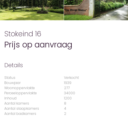
Stokeind 16
Prijs op aanvraag
Details
Status
Verkocht
Bouwjaar
1939
Woonoppervlakte
277
Perceeloppervlakte
34000
Inhoud
1200
Aantal kamers
8
Aantal slaapkamers
4
Aantal badkamers
2